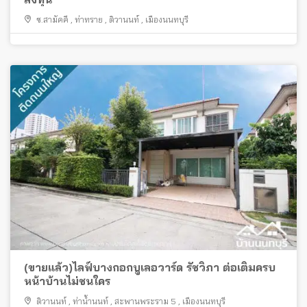
ซ.สามัคคี
,
ท่าทราย
,
ติวานนท์
,
เมืองนนทบุรี
(ขายแล้ว)ไลฟ์บางกอกบูเลอวาร์ด รัชวิภา ต่อเติมครบ
หน้าบ้านไม่ชนใคร
ติวานนท์
,
ท่าน้ำนนท์
,
สะพานพระราม 5
,
เมืองนนทบุรี