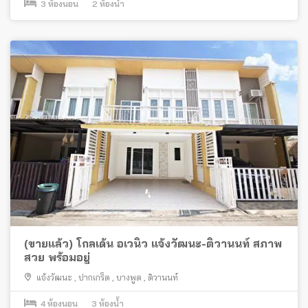
3
ห้องนอน
2
ห้องน้ำ
(ขายแล้ว) โกลเด้น อเวนิว แจ้งวัฒนะ-ติวานนท์ สภาพ
สวย พร้อมอยู่
แจ้งวัฒนะ
,
ปากเกร็ด
,
บางพูด
,
ติวานนท์
4
ห้องนอน
3
ห้องน้ำ