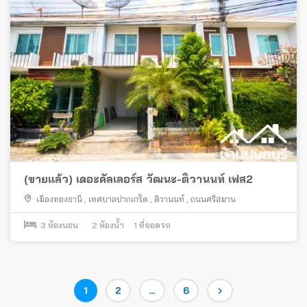
(ขายแล้ว) เดอะคัลเลอร์ส วัฒนะ-ติวานนท์ เฟส2
เมืองทองธานี
,
เทศบาลปากเกร็ด
,
ติวานนท์
,
ถนนศรีสมาน
3
ห้องนอน
2
ห้องน้ำ
1
ที่จอดรถ
Posts
Page
Page
Page
1
2
…
6