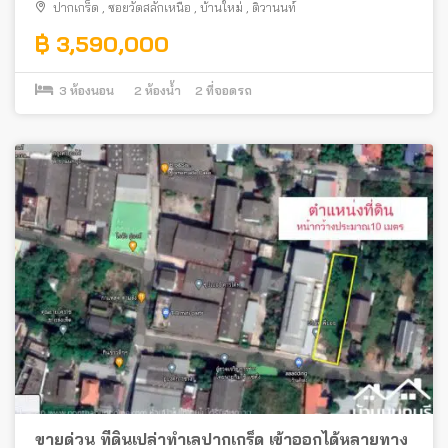
ปากเกร็ด
,
ซอยวัดสลักเหนือ
,
บ้านใหม่
,
ติวานนท์
฿ 3,590,000
3
ห้องนอน
2
ห้องน้ำ
2
ที่จอดรถ
ขายด่วน ที่ดินเปล่าทำเลปากเกร็ด เข้าออกได้หลายทาง