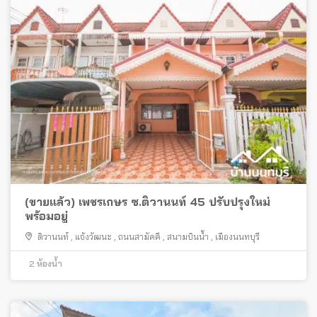
(ขายแล้ว) เพชรเกษร ซ.ติวานนท์ 45 ปรับปรุงใหม่
พร้อมอยู่
ติวานนท์
,
แจ้งวัฒนะ
,
ถนนสามัคคี
,
สนามบินน้ำ
,
เมืองนนทบุรี
2
ห้องน้ำ