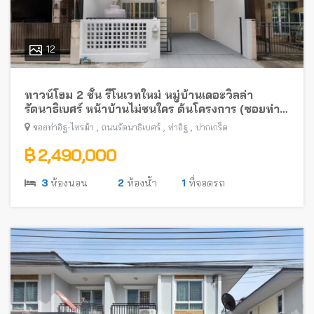
12
ทาวน์โฮม 2 ชั้น รีโนเวทใหม่ หมู่บ้านเดอะวิลล่า
รัตนาธิเบศร์ หน้าบ้านไม่ชนใคร ต้นโครงการ (ซอยท่า
อิฐ-ไทรม้า) พร้อมอยู่ ใกล้รถไฟฟ้าสายสีม่วง
,
,
,
ซอยท่าอิฐ-ไทรม้า
ถนนรัตนาธิเบศร์
ท่าอิฐ
ปากเกร็ด
฿ 2,490,000
3
ห้องนอน
2
ห้องน้ำ
1
ที่จอดรถ