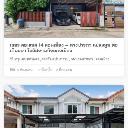
เดอะ คอนเนค 14 ดอนเมือง – สรงประภา แปลงมุม ต่อ
เติมครบ ใกล้สนามบินดอนเมือง
กรุงเทพมหานคร
,
ซอยวัดเวฬุวนาราม
,
ถนนสรงประภา
,
ดอนเมือง
3
ห้องนอน
2
ห้องน้ำ
2
ที่จอดรถ