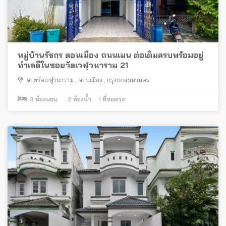
หมู่บ้านรัชกร ดอนเมือง ถนนเมน ต่อเติมครบพร้อมอยู่
ทำเลดีในซอยวัดเวฬุวนาราม 21
ซอยวัดเวฬุวนาราม
,
ดอนเมือง
,
กรุงเทพมหานคร
3
ห้องนอน
2
ห้องน้ำ
1
ที่จอดรถ