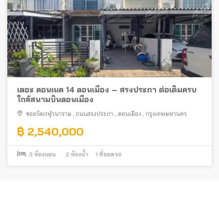
เดอะ คอนเนค 14 ดอนเมือง – สรงประภา ต่อเติมครบ
ใกล้สนามบินดอนเมือง
ซอยวัดเวฬุวนาราม
,
ถนนสรงประภา
,
ดอนเมือง
,
กรุงเทพมหานคร
฿ 2,540,000
3
ห้องนอน
2
ห้องน้ำ
1
ที่จอดรถ