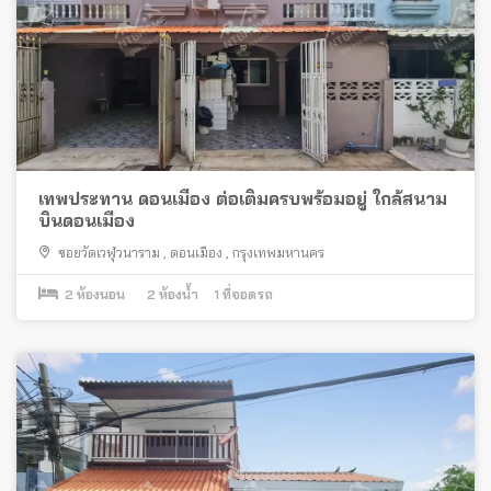
เทพประทาน ดอนเมือง ต่อเติมครบพร้อมอยู่ ใกล้สนาม
บินดอนเมือง
ซอยวัดเวฬุวนาราม
,
ดอนเมือง
,
กรุงเทพมหานคร
2
ห้องนอน
2
ห้องน้ำ
1
ที่จอดรถ