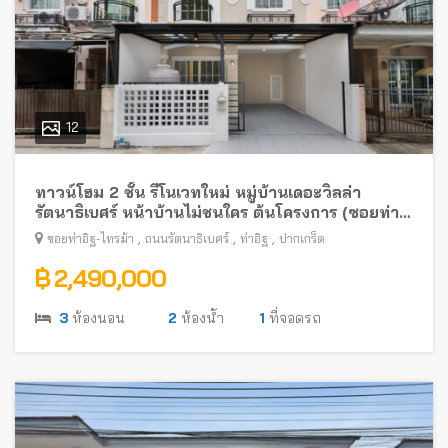
12
ทาวน์โฮม 2 ชั้น รีโนเวทใหม่ หมู่บ้านเดอะวิลล่า
รัตนาธิเบศร์ หน้าบ้านไม่ชนใคร ต้นโครงการ (ซอยท่า
อิฐ-ไทรม้า) พร้อมอยู่ ใกล้รถไฟฟ้าสายสีม่วง
,
,
,
ซอยท่าอิฐ-ไทรม้า
ถนนรัตนาธิเบศร์
ท่าอิฐ
ปากเกร็ด
฿ 2,490,000
3
ห้องนอน
2
ห้องน้ำ
1
ที่จอดรถ