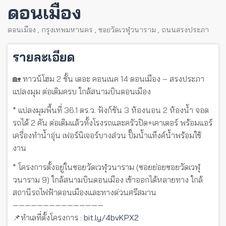
ดอนเมือง
ดอนเมือง
,
กรุงเทพมหานคร
,
ซอยวัดเวฬุวนาราม
,
ถนนสรงประภา
รายละเอียด
🏡 ทาวน์โฮม 2 ชั้น เดอะ คอนเนค 14 ดอนเมือง – สรงประภา
แปลงมุม ต่อเติมครบ ใกล้สนามบินดอนเมือง
* แปลงมุมพื้นที่ 36.1 ตร.ว. ฟังก์ชัน 3 ห้องนอน 2 ห้องน้ำ จอด
รถได้ 2 คัน ต่อเติมแล้วทั้งโรงรถและครัวปิด+เคาเตอร์ พร้อมแอร์
เครื่องทำน้ำอุ่น เฟอร์นิเจอร์บางส่วน ปั๊มน้ำแท็งค์น้ำพร้อมใช้
งาน
* โครงการตั้งอยู่ในซอยวัดเวฬุวนาราม (ซอยย่อยซอยวัดเวฬุ
วนาราม 9) ใกล้สนามบินดอนเมือง เข้าออกได้หลายทาง ใกล้
สถานีรถไฟฟ้าดอนเมืองและทางด่วนศรีสมาน
———————————————
📌ทำเลที่ตั้งโครงการ :
bit.ly/4bvKPX2