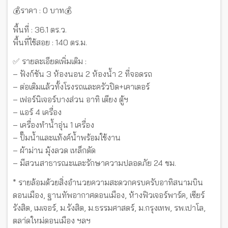
💰ราคา : 0 บาท💰
พื้นที่ : 36.1 ตร.ว.
พื้นที่ใช้สอย : 140 ตร.ม.
✅ รายละเอียดเพิ่มเติม :
– ฟังก์ชัน 3 ห้องนอน 2 ห้องน้ำ 2 ที่จอดรถ
– ต่อเติมแล้วทั้งโรงรถและครัวปิด+เคาเตอร์
– เฟอร์นิเจอร์บางส่วน อาทิ เตียง ตู้ฯ
– แอร์ 4 เครื่อง
– เครื่องทำน้ำอุ่น 1 เครื่อง
– ปั๊มน้ำและแท้งค์น้ำพร้อมใช้งาน
– ผ้าม่าน มุ้งลวด เหล็กดัด
– มีสวนสาธารณะและรักษาความปลอดภัย 24 ชม.
* รายล้อมด้วยสิ่งอำนวยความสะดวกครบครับอาทิสนามบิน
ดอนเมือง, ฐานทัพอากาศดอนเมือง, ห้างฟิวเจอร์พาร์ค, เซียร์
รังสิต, เมเจอร์, ม.รังสิต, ม.ธรรมศาสตร์, ม.กรุงเทพ, รพ.เปาโล,
ตลา่ดใหม่ดอนเมือง ฯลฯ