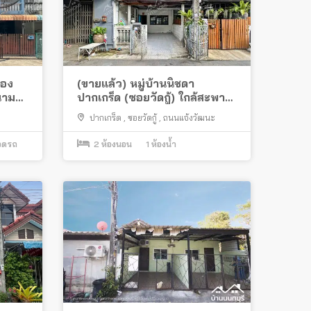
ือง
(ขายแล้ว) หมู่บ้านนิชดา
นาม
ปากเกร็ด (ซอยวัดกู้) ใกล้สะพาน
พระราม 4
ปากเกร็ด
,
ซอยวัดกู้
,
ถนนแจ้งวัฒนะ
จอดรถ
2
ห้องนอน
1
ห้องน้ำ