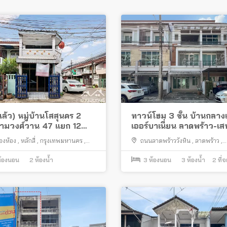
ล้ว) หมู่บ้านโสสุนคร 2
ทาวน์โฮม 3 ชั้น บ้านกลาง
ามวงศ์วาน 47 แยก 12
เออร์บาเนี่ยน ลาดพร้าว-เส
ุม พร้อมอยู่
ถนนเมนโครงการ ทำเลดีใก
สองห้อง
,
หลักสี่
,
กรุงเทพมหานคร
,
ถนนลาดพร้าววังหิน
,
ลาดพร้าว
,
เซ็นทรัล ลาดพร้าว
์วาน
กรุงเทพมหานคร
้องนอน
2
ห้องน้ำ
3
ห้องนอน
3
ห้องน้ำ
2
ที่