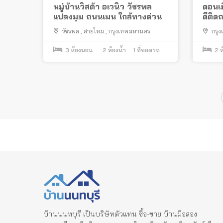
หมู่บ้านวิสต้า อเวนิว วัชรพล
ดอนเม
แปลงมุม ถนนเมน ใกล้ทางด่วน
ดีติด
สนาม
วัชรพล
,
สายไหม
,
กรุงเทพมหานคร
กรุ
ประภา
,
3
ห้องนอน
2
ห้องน้ำ
1
ที่จอดรถ
2
ห
Posts
pagination
บ้านนนทบุรี เป็นบริษัทตัวแทน ซื้อ-ขาย บ้านมือสอง