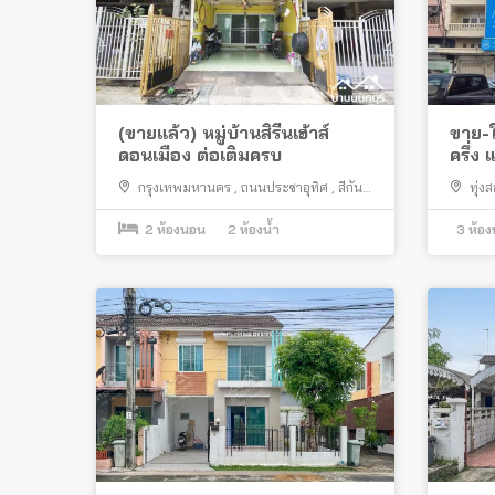
(ขายแล้ว) หมู่บ้านสิรีนเฮ้าส์
ขาย-ใ
ดอนเมือง ต่อเติมครบ
ครึ่ง
เดินท
กรุงเทพมหานคร
,
ถนนประชาอุทิศ
,
สีกัน
,
ทุ่ง
ดอนเมือง
2
ห้องนอน
2
ห้องน้ำ
3
ห้อง