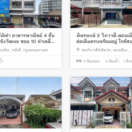
ห้เช่า อาคารพาณิชย์ 4 ชั้น
พิพรพงษ์ 2 วิภาวดี-ดอนเม
 แจ้งวัฒนะ ซอย 10 ทำเลดี
ต่อเติมครบพร้อมอยู่ ใกล้ส
างสะดวก ใกล้รถไฟฟ้า
บินดอนเมือง
สองห้อง
,
หลักสี่
,
กรุงเทพมหานคร
ซอยวิภาวดีรังสิต 84
,
ดอนเมือง
,
กรุงเทพมหานคร
น้ำ
2
ห้องนอน
2
ห้องน้ำ
1
ที่