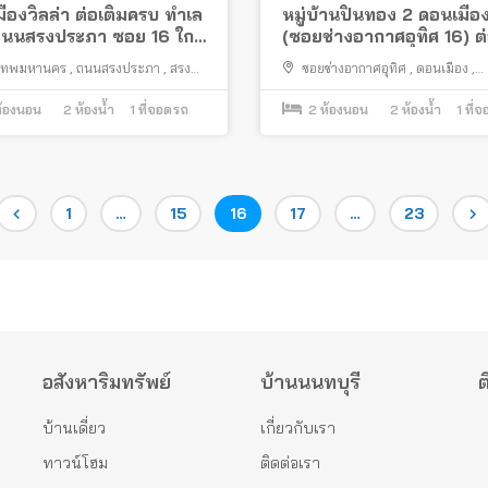
ืองวิลล่า ต่อเติมครบ ทำเล
หมู่บ้านปิ่นทอง 2 ดอนเมือ
ถนนสรงประภา ซอย 16 ใกล้
(ซอยช่างอากาศอุทิศ 16) ต่
บินดอนเมือง
ครบ ใกล้สนามบินดอนเมือ
งเทพมหานคร
,
ถนนสรงประภา
,
สรง
ซอยช่างอากาศอุทิศ
,
ดอนเมือง
,
สีกัน
,
ดอนเมือง
กรุงเทพมหานคร
้องนอน
2
ห้องน้ำ
1
ที่จอดรถ
2
ห้องนอน
2
ห้องน้ำ
1
ที่
Page
Page
Page
Page
Page
1
…
15
16
17
…
23
อสังหาริมทรัพย์
บ้านนนทบุรี
ต
บ้านเดี่ยว
เกี่ยวกับเรา
ทาวน์โฮม
ติดต่อเรา