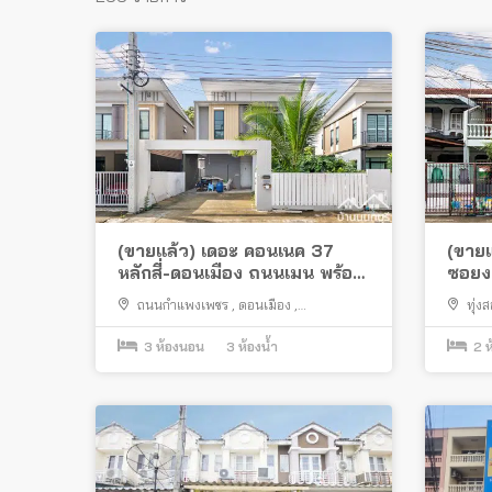
(ขายแล้ว) เดอะ คอนเนค 37
(ขายแ
หลักสี่-ดอนเมือง ถนนเมน พร้อม
ซอยง
อยู่
แปลงม
ถนนกำแพงเพชร
,
ดอนเมือง
,
ทุ่ง
กรุงเทพมหานคร
งามวงศ
3
ห้องนอน
3
ห้องน้ำ
2
ห