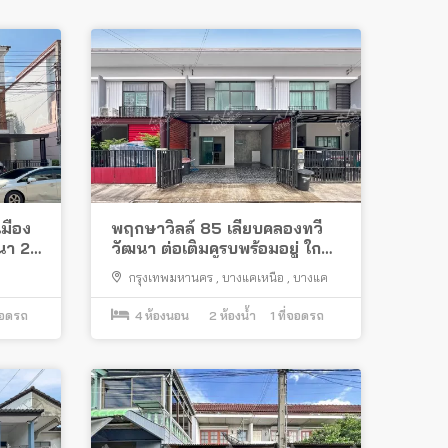
เมือง
พฤกษาวิลล์ 85 เลียบคลองทวี
นา 2
วัฒนา ต่อเติมครบพร้อมอยู่ ใกล้
ล้
รถไฟฟ้าสายสีน้ำเงิน “สถานีหลัก
กรุงเทพมหานคร
,
บางแคเหนือ
,
บางแค
สอง”
จอดรถ
4
ห้องนอน
2
ห้องน้ำ
1
ที่จอดรถ