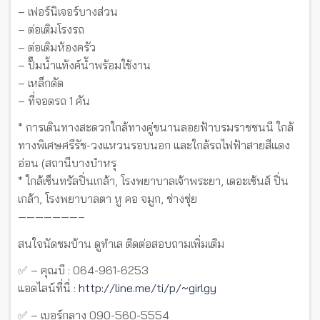
– เฟอร์นิเจอร์บางส่วน
– ต่อเติมโรงรถ
– ต่อเติมห้องครัว
– ปั๊มน้ำแท้งค์น้ำพร้อมใช้งาน
– เหล็กดัด
– ที่จอดรถ 1 คัน
* การเดินทางสะดวกใกล้ทางคู่ขนานลอยฟ้าบรมราชชนนี ใกล้
ทางพิเศษศรีรัช-วงแหวนรอบนอก และใกล้รถไฟฟ้าสายสีแดง
อ่อน (สถานีบางบำหรุ
* ใกล้เซ็นทรัลปิ่นเกล้า, โรงพยาบาลเจ้าพระยา, เดอะเซ้นส์ ปิ่น
เกล้า, โรงพยาบาลตา หู คอ จมูก, ช่างชุ่ย
———————–
สนใจนัดชมบ้าน ดูทำเล ติดต่อสอบถามเพิ่มเติม
✅ – คุณบี : 064-961-6253
แอดไลน์ที่นี่ :
http://line.me/ti/p/~girlgy
✅ – เบอร์กลาง 090-560-5554