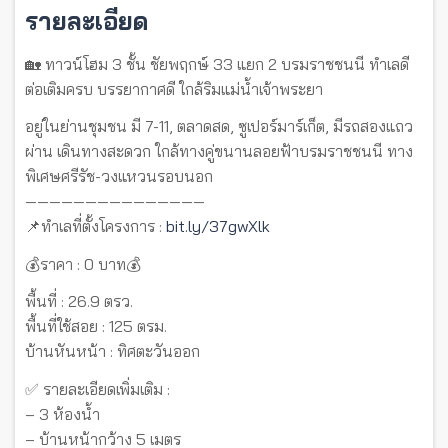
รายละเอียด
🏡 ทาวน์โฮม 3 ชั้น ชัยพฤกษ์ 33 แยก 2 บรมราชชนนี ทำเลดี
ต่อเติมครบ บรรยากาศดี ใกล้ริมแม่น้ำเจ้าพระยา
อยู่ในย่านชุมชน มี 7-11, ตลาดสด, ซูเปอร์มาร์เก็ต, มีรถสองแถว
ผ่าน เดินทางสะดวก ใกล้ทางคู่ขนานลอยฟ้าบรมราชชนนี ทาง
พิเศษศรีรัช-วงแหวนรอบนอก
———————————————
📌ทำเลที่ตั้งโครงการ :
bit.ly/37gwXlk
💰ราคา : 0 บาท💰
พื้นที่ : 26.9 ตรว.
พื้นที่ใช้สอย : 125 ตรม.
บ้านหันหน้า : ทิศตะวันออก
✅ รายละเอียดเพิ่มเติม :
– 3 ห้องน้ำ
– บ้านหน้ากว้าง 5 เมตร