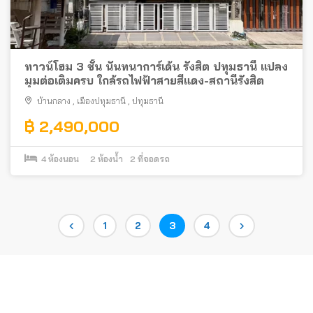
ทาวน์โฮม 3 ชั้น นันทนาการ์เด้น รังสิต ปทุมธานี แปลง
มุมต่อเติมครบ ใกล้รถไฟฟ้าสายสีแดง-สถานีรังสิต
บ้านกลาง
,
เมืองปทุมธานี
,
ปทุมธานี
฿ 2,490,000
4
ห้องนอน
2
ห้องน้ำ
2
ที่จอดรถ
Posts
Page
Page
Page
Page
1
2
3
4
pagination