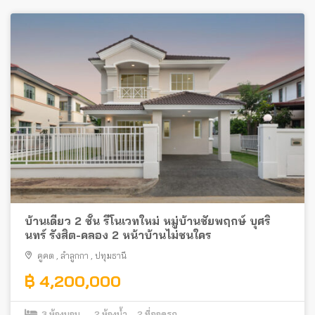
บ้านเดี่ยว 2 ชั้น รีโนเวทใหม่ หมู่บ้านชัยพฤกษ์ บุศริ
นทร์ รังสิต-คลอง 2 หน้าบ้านไม่ชนใคร
คูคต
,
ลำลูกกา
,
ปทุมธานี
฿ 4,200,000
3
ห้องนอน
2
ห้องน้ำ
2
ที่จอดรถ