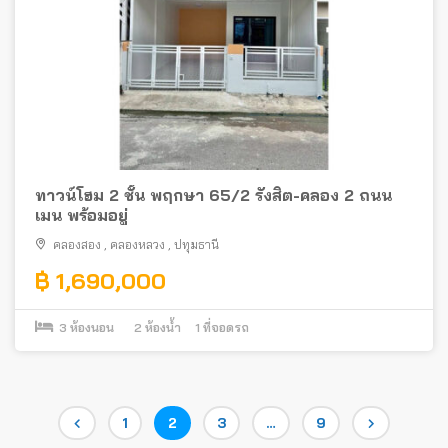
ทาวน์โฮม 2 ชั้น พฤกษา 65/2 รังสิต-คลอง 2 ถนน
เมน พร้อมอยู่
คลองสอง
,
คลองหลวง
,
ปทุมธานี
฿ 1,690,000
3
ห้องนอน
2
ห้องน้ำ
1
ที่จอดรถ
Posts
Page
Page
Page
Page
1
2
3
…
9