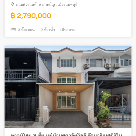
สาธารณสุข ตรงข้ามกับกระทรวงสาธารณสุข
ถนนติวานนท์
,
ตลาดขวัญ
,
เมืองนนทบุรี
฿ 2,790,000
3
ห้องนอน
2
ห้องน้ำ
1
ที่จอดรถ
ทาวน์โฮม 3 ชั้น หมู่บ้านศุภาลัยวิลล์ รัตนาธิเบศร์ รีโน