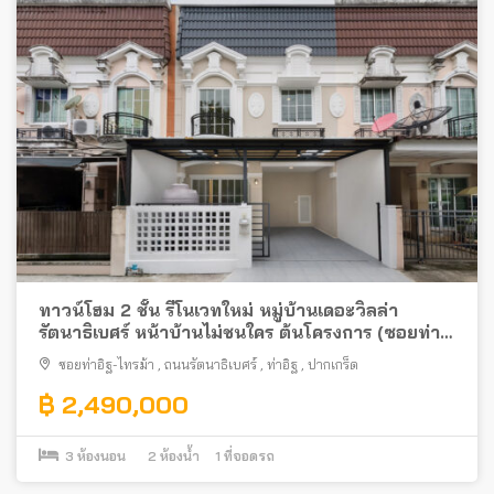
ทาวน์โฮม 2 ชั้น รีโนเวทใหม่ หมู่บ้านเดอะวิลล่า
รัตนาธิเบศร์ หน้าบ้านไม่ชนใคร ต้นโครงการ (ซอยท่า
อิฐ-ไทรม้า) พร้อมอยู่ ใกล้รถไฟฟ้าสายสีม่วง
ซอยท่าอิฐ-ไทรม้า
,
ถนนรัตนาธิเบศร์
,
ท่าอิฐ
,
ปากเกร็ด
฿ 2,490,000
3
ห้องนอน
2
ห้องน้ำ
1
ที่จอดรถ