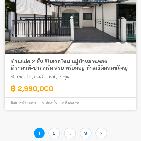
บ้านแฝด 2 ชั้น รีโนเวทใหม่ หมู่บ้านลานทอง
ติวานนท์-ปากเกร็ด สวย พร้อมอยู่ ทำเลดีติดถนนใหญ่
ปากเกร็ด
,
ถนนติวานนท์
,
บางพูด
฿ 2,990,000
2
ห้องนอน
2
ห้องน้ำ
2
ที่จอดรถ
Posts
Page
Page
Page
1
2
…
9