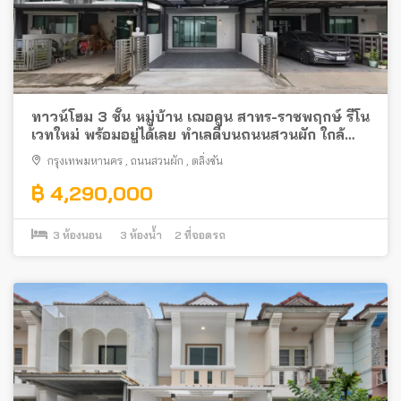
ทาวน์โฮม 3 ชั้น หมู่บ้าน เฌอคูน สาทร-ราชพฤกษ์ รีโน
เวทใหม่ พร้อมอยู่ได้เลย ทำเลดีบนถนนสวนผัก ใกล้
ทางด่วน
กรุงเทพมหานคร
,
ถนนสวนผัก
,
ตลิ่งชัน
฿ 4,290,000
3
ห้องนอน
3
ห้องน้ำ
2
ที่จอดรถ