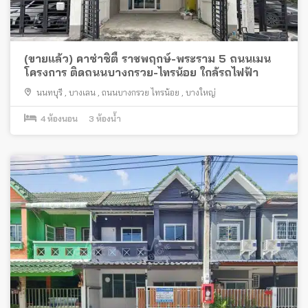
(ขายแล้ว) คาซ่าซิตี้ ราชพฤกษ์-พระราม 5 ถนนเมน
โครงการ ติดถนนบางกรวย-ไทรน้อย ใกล้รถไฟฟ้า
นนทบุรี
,
บางเลน
,
ถนนบางกรวย ไทรน้อย
,
บางใหญ่
4
ห้องนอน
3
ห้องน้ำ