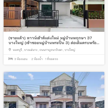
(ขายแล้ว) ทาวน์เฮ้าส์แต่งใหม่ หมู่บ้านพฤกษา 37
บางใหญ่ (เข้าซอยหมู่บ้านพระปิ่น 3) ต่อเติมครบพร้อม
อยู่ ใกล้เซ็นทรัล เวสต์เกตและรถไฟฟ้า
นนทบุรี
,
บางแม่นาง
,
ถนนกาญจนาภิเษก
,
บางใหญ่
3
ห้องนอน
2
ห้องน้ำ
1
ที่จอดรถ