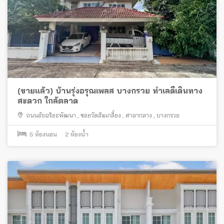
(ขายแล้ว) บ้านรุ่งอรุณเพลส บางกรวย ทำเลดีเดินทาง
สะดวก ใกล้ตลาด
ถนนอัจฉริยะพัฒนา
,
ซอยวัดส้มเกลี้ยง
,
ศาลากลาง
,
บางกรวย
5
ห้องนอน
2
ห้องน้ำ