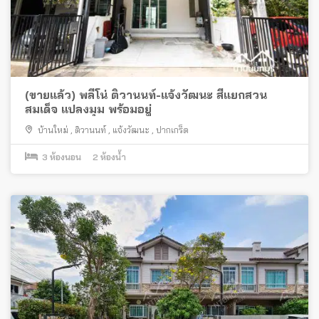
(ขายแล้ว) พลีโน่ ติวานนท์-แจ้งวัฒนะ สี่แยกสวน
สมเด็จ แปลงมุม พร้อมอยู่
บ้านใหม่
,
ติวานนท์
,
แจ้งวัฒนะ
,
ปากเกร็ด
3
ห้องนอน
2
ห้องน้ำ