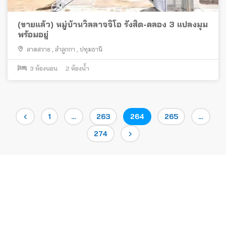
(ขายแล้ว) หมู่บ้านวิลลาจจิโอ รังสิต-คลอง 3 แปลงมุม
พร้อมอยู่
ลาดสวาย
,
ลำลูกกา
,
ปทุมธานี
3
ห้องนอน
2
ห้องน้ำ
Posts
Page
Page
Page
Page
1
…
263
264
265
…
Page
274
pagination