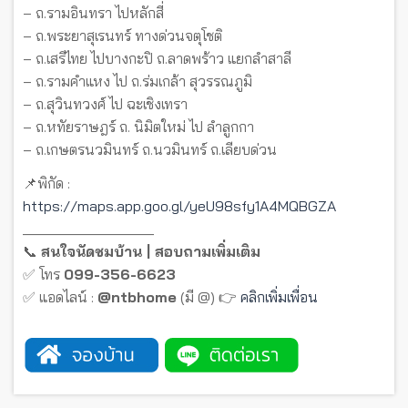
– ถ.รามอินทรา ไปหลักสี่
– ถ.พระยาสุเรนทร์ ทางด่วนจตุโชติ
– ถ.เสรีไทย ไปบางกะปิ ถ.ลาดพร้าว แยกลำสาลี
– ถ.รามคำแหง ไป ถ.ร่มเกล้า สุวรรณภูมิ
– ถ.สุวินทวงศ์ ไป ฉะเชิงเทรา
– ถ.หทัยราษฎร์ ถ. นิมิตใหม่ ไป ลำลูกกา
– ถ.เกษตรนวมินทร์ ถ.นวมินทร์ ถ.เลียบด่วน
📌พิกัด :
https://maps.app.goo.gl/yeU98sfy1A4MQBGZA
__________________
📞
สนใจนัดชมบ้าน | สอบถามเพิ่มเติม
✅ โทร
099-356-6623
✅ แอดไลน์ :
@ntbhome
(มี @) 👉
คลิกเพิ่มเพื่อน