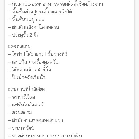
– ก่อเคาน์เตอร์ทำอาหารพร้อมติดตั้งซิงค์ล้างจาน
– พื้นชั้นล่างปูกระเบื้องแกรนิตโต้
– พื้นชั้นบนปู spc
– ต่อเติมหลังคาโรงจอดรถ
– ประตูรั้ว 2 ฝั่ง
👉ของแถม
– โซฟา | โต๊ะกลาง | ชั้นวางทีวี
– เตาแก๊ส + เครื่องดูดควัน
– โต๊ะทานข้าว 4 ที่นั่ง
– ปั๊มน้ำ+ถังเก็บน้ำ
👉สถานที่ใกล้เคียง
– ซาฟารีเวิลด์
– แฟชั่นไอส์แลนด์
– สวนสยาม
– สำนักงานเขตคลองสามวา
– รพ.นพรัตน์
– ทางด่วนวงแหวนบางนา-บางปะอิน