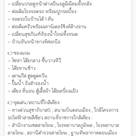
– เปลี่ยนประตูหน้าต่างเป็นอลูมิเนียมทั้งหลัง
– ต่อเติมโรงจอดรถ พร้อมปูกระเบื้อง
– จอดรถในบ้านได้ 1 คัน
– ต่อเติมครัวพร้อมเคาน์เตอร์ซิงค์ล้างจาน
– เปลี่ยนสุขภัณฑ์ห้องน้ำใหม่ทั้งหมด
– บ้านหันหน้าทางทิศเหนือ
👉ของแถม
– โซฟา โต๊ะกลาง ชั้นวางทีวี
– โต๊ะทานข้าว
– เตาแก๊ส ฮูดดูดควัน
– ปั๊มน้ำ ถังสำรองน้ำ
– เตียง ที่นอน ตู้เสื้อผ้า โต๊ะเครื่องแป้ง
👉จุดเด่น/สถานที่ใกล้เคียง
– ทางด่วนสุขาภิบาล5 , สนามบินดอนเมือง , ใกล้โครงการ
รถไฟฟ้าสายสีเขียว สถานที่ราชการใกล้เคียง :
– สำนักงานเขตสายไหม , โรงพยาบาลภูมิพล , โรงพยาบาล
สายไหม , สถานีตำรวจสายไหม , ฐานทัพอากาศดอนเมือง