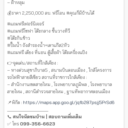
– ฝ้าหลุม
💰ราคา 2,250,000 ลบ. ฟรีโอน #คุณก็มีบ้านได้
#แถมฟรีเฟอร์นิเจอร์
#แถมฟรีโซฟา โต๊ะกลาง ชั้นวางทีวี
#โต๊ะกินข้าว
#ปั๊มน้ำ ถังสำรองน้ำ+เตาแก๊ส2หัว
#แถมฟรี เตียง ที่นอน ตู้เสื้อผ้า โต๊ะเครื่องแป้ง
👉จุดเด่น/สถานที่ใกล้เคียง :
– ทางด่วนสุขาภิบาล5 , สนามบินดอนเมือง , ใกล้โครงการ
รถไฟฟ้าสายสีเขียว สถานที่ราชการใกล้เคียง :
– สำนักงานเขตสายไหม , โรงพยาบาลภูมิพล , โรงพยาบาล
สายไหม , สถานีตำรวจสายไหม , ฐานทัพอากาศดอนเมือง
📌พิกัด :
https://maps.app.goo.gl/jqfb287psjj5PrSd6
__________________
📞
สนใจนัดชมบ้าน | สอบถามเพิ่มเติม
✅ โทร
099-356-6623