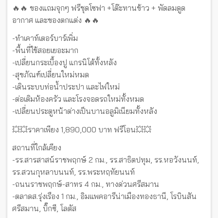
🔥🔥 ของแถมจุกๆ ฟรีชุดโซฟา +โต๊ะทานข้าว + พัดลมดูด
อากาศ และของตกแต่ง 🔥🔥
-ทำเคาท์เตอร์บาร์เพิ่ม
-พื้นที่ใช้สอยเยอะมาก
-เปลี่ยนกระเบื้องปู แกรนิโต้ทั้งหลัง
-สุขภัณฑ์เปลี่ยนใหม่หมด
-เดินระบบท่อน้ำประปา และไฟใหม่
-ต่อเติมห้องครัว และโรงจอดรถใหม่ทั้งหมด
-เปลี่ยนประตูหน้าต่างเป็นบานอลูมิเนียมทั้งหลัง
💥💥ราคาเพียง 1,890,000 บาท ฟรีโอน💥💥
สถานที่ใกล้เคียง
-รร.สารสาสน์ราชพฤกษ์ 2 กม., รร.สาธิตปทุม, รร.หอวังนนท์,
รร.สวนกุหลาบนนท์, รร.พระหฤทัยนนท์
-ถนนราชพฤกษ์-สาทร 4 กม., ทางด่วนศรีสมาน
-ตลาดส.รุ่งเรือง 1 กม., อิมแพคอารีน่าเมืองทองธานี, โรบินสัน
ศรีสมาน, บิ๊กซี, โลตัส