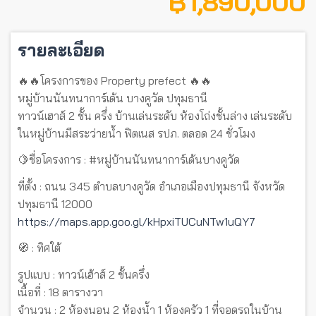
฿ 1,890,000
รายละเอียด
🔥🔥โครงการของ Property prefect 🔥🔥
หมู่บ้านนันทนาการ์เด้น บางคูวัด ปทุมธานี
ทาวน์เฮาส์ 2 ชั้น ครึ่ง บ้านเล่นระดับ ห้องโถ่งชั้นล่าง เล่นระดับ
ในหมู่บ้านมีสระว่ายน้ำ ฟิตเนส รปภ. ตลอด 24 ชั่วโมง
🍋ชื่อโครงการ :
#หมู่บ้านนันทนาการ์เด้นบางคูวัด
ที่ตั้ง : ถนน 345 ตำบลบางคูวัด อำเภอเมืองปทุมธานี จังหวัด
ปทุมธานี 12000
https://maps.app.goo.gl/kHpxiTUCuNTw1uQY7
🧭 : ทิศใต้
รูปแบบ : ทาวน์เฮ้าส์ 2 ชั้นครึ่ง
เนื้อที่ : 18 ตารางวา
จำนวน : 2 ห้องนอน 2 ห้องน้ำ 1 ห้องครัว 1 ที่จอดรถในบ้าน