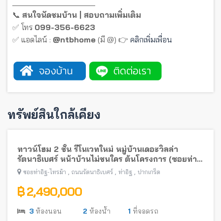
_____________________
📞
สนใจนัดชมบ้าน | สอบถามเพิ่มเติม
✅ โทร
099-356-6623
✅ แอดไลน์ :
@ntbhome
(มี @) 👉
คลิกเพิ่มเพื่อน
ทรัพย์สินใกล้เคียง
ทาวน์โฮม 2 ชั้น รีโนเวทใหม่ หมู่บ้านเดอะวิลล่า
รัตนาธิเบศร์ หน้าบ้านไม่ชนใคร ต้นโครงการ (ซอยท่า
อิฐ-ไทรม้า) พร้อมอยู่ ใกล้รถไฟฟ้าสายสีม่วง
,
,
,
ซอยท่าอิฐ-ไทรม้า
ถนนรัตนาธิเบศร์
ท่าอิฐ
ปากเกร็ด
฿ 2,490,000
3
ห้องนอน
2
ห้องน้ำ
1
ที่จอดรถ