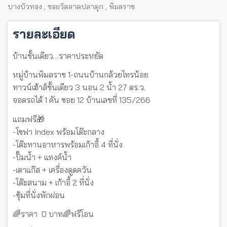
บางบัวทอง
,
ซอยวัดลาดปลาดุก
,
พิมลราช
รายละเอียด
บ้านชั้นเดียว…ราคาประหยัด
หมู่บ้านพิมลราช 1-ถนนบ้านกล้วยไทรน้อย
ทาวน์เฮ้าส์ชั้นเดียว 3 นอน 2 น้ำ 27 ตร.ว.
จอดรถได้ 1 คัน ซอย 12 บ้านเลขที่ 135/266
แถมฟรี🎁
-โซฟา Index พร้อมโต๊ะกลาง
-โต๊ะทานอาหารพร้อมเก้าอี้ 4 ที่นั่ง
-ปั๊มน้ำ + แทงค์น้ำ
-เตาแก๊ส + เครื่องดูดควัน
-โต๊ะสนาม + เก้าอี้ 2 ที่นั่ง
-ซุ้มที่นั่งพักผ่อน
🌈ราคา 0 บาท🌈ฟรีโอน