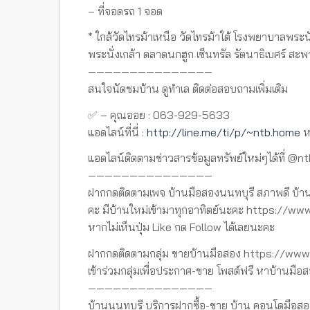
– ที่จอดรถ 1 จอด
* ใกล้วัดไทรม้าเหนือ วัดไทรม้าใต้ โรงพยาบาลพระ
พระนั่งเกล้า ตลาดนกฮูก เซ็นทรัล รัตนาธิเบศร์
———————————————
สนใจนัดชมบ้าน ดูทำเล ติดต่อสอบถามเพิ่มเติม
✅ – คุณออย : 063-929-5633
แอดไลน์ที่นี่ :
http://line.me/ti/p/~ntb.home
ห
แอดไลน์ติดตามข่าวสารข้อมูลทรัพย์ใหม่ๆได้ที่ @n
———————————————
ฝากกดติดตามเพจ บ้านมือสองนนทบุรี สภาพดี บ้าน
คะ มีบ้านใหม่เข้ามาทุกอาทิตย์นะคะ https://
หากไม่เห็นปุ่ม Like กด Follow ได้เลยนะคะ
ฝากกดติดตามกลุ่ม ขายบ้านมือสอง https://w
เข้าร่วมกลุ่มเพื่อประกาศ-ขาย โพสต์ฟรี หาบ้านมือส
———————————————
บ้านนนทบุรี บริการฝากซื้อ-ขาย บ้าน คอนโดมือสอ