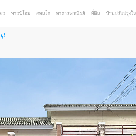
่ยว
ทาวน์โฮม
คอนโด
อาคารพาณิชย์
ที่ดิน
บ้านปรับปรุงให
ุรี