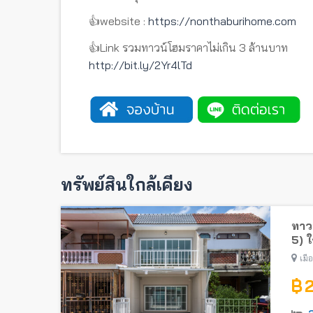
👍website :
https://nonthaburihome.com
👍Link รวมทาวน์โฮมราคาไม่เกิน 3 ล้านบาท
http://bit.ly/2Yr4lTd
ทรัพย์สินใกล้เคียง
ทาวน
5) 
เมื
฿ 