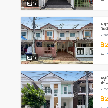
12
พฤก
วัด
ซอย
฿ 
12
หมู่
ทำเล
ถนน
฿ 