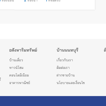
3
ห้องนอน
2
ห้องน้ำ
1
ที่จอดรถ
อสังหาริมทรัพย์
บ้านนนทบุรี
ต
บ้านเดี่ยว
เกี่ยวกับเรา
ทาวน์โฮม
ติดต่อเรา
คอนโดมีเนียม
ฝากขายบ้าน
ี
อาคารพาณิชย์
นโยบายและเงื่อนไข