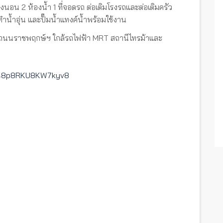
องนอน 2 ห้องน้ำ 1 ที่จอดรถ ต่อเติมโรงรถและต่อเติมครัว
ทำน้ำอุ่น และปั๊มน้ำแทงค์น้ำพร้อมใช้งาน
ร์ ถนนราชพฤกษ์ฯ ใกล้รถไฟฟ้า MRT สถานีไทรม้าและ
1648p8RKU8KW7kyv8