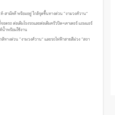
ท์-สามัคคี พร้อมอยู่ ใกล้จุดขึ้นทางด่วน “งามวงศ์วาน”
 ที่จอดรถ ต่อเติมโรงรถและต่อเติมครัวปิด+เคาเตอร์ แถมแอร์
งค์น้ำพร้อมใช้งาน
ใกล้ทางด่วน “งามวงศ์วาน” และรถไฟฟ้าสายสีม่วง “สถา