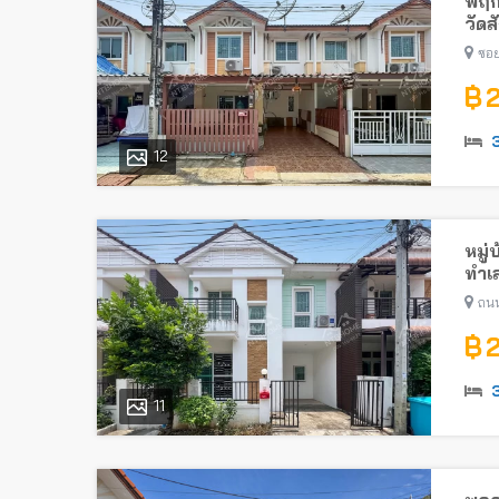
พฤก
วัด
ซอย
฿ 
12
หมู่
ทำเล
ถนน
฿ 
11