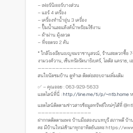
– เฟอร์นิเจอร์บางส่วน
– แอร์ 4 เครื่อง
– เครื่องทำน้ำอุ่น 3 เครื่อง
– ปั๊มน้ำและแท้งค์น้ำพร้อมใช้งาน
– ผ้าม่าน มุ้งลวด
– ที่จอดรถ 2 คัน
* ใกล้โรงเรียนเบญจมราชานุสรณ์, ร้านสะดวกซื้อ 7
งามวงศ์วาน, เซ็นทรัลรัตนาธิเบศร์, โลตัส แครา
———————————————
สนใจนัดชมบ้าน ดูทำเล ติดต่อสอบถามเพิ่มเติม
✅ – คุณออย : 063-929-5633
แอดไลน์ที่นี่ :
http://line.me/ti/p/~ntb.home
ห
แอดไลน์ติดตามข่าวสารข้อมูลทรัพย์ใหม่ๆได้ที่ @n
———————————————
ฝากกดติดตามเพจ บ้านมือสองนนทบุรี สภาพดี บ้าน
คะ มีบ้านใหม่เข้ามาทุกอาทิตย์นะคะ https://