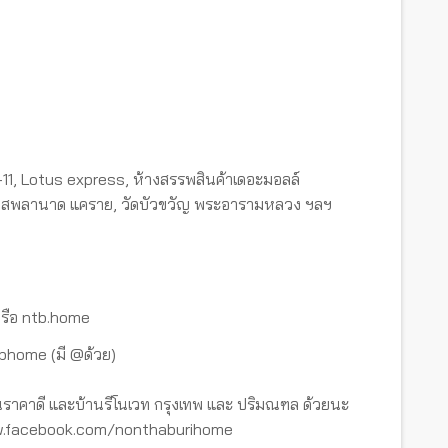
-11, Lotus express, ห้างสรรพสินค้าเดอะมอลล์
ย, เอสพลานาด แคราย, วัดบัวขวัญ พระอารามหลวง ฯลฯ
รือ ntb.home
tbhome (มี @ด้วย)
ราคาดี และบ้านรีโนเวท กรุงเทพ และ ปริมณฑล ด้วยนะ
www.facebook.com/nonthaburihome