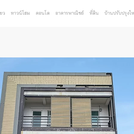
่ยว
ทาวน์โฮม
คอนโด
อาคารพาณิชย์
ที่ดิน
บ้านปรับปรุงให