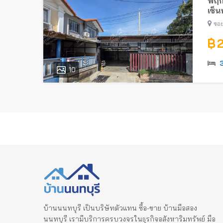
พฤก
เซ็น
ซอย
฿ 
10
บ้านนนทบุรี เป็นบริษัทตัวแทน ซื้อ-ขาย บ้านมือสอง
นนทบุรี เรามีบริการครบวงจรในธุรกิจอสังหาริมทรัพย์ มือ