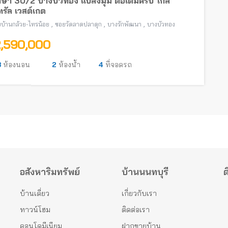
ษา 30/2 บางบัวทอง แปลงมุม ต่อเติมครบ ใกล้
ทรัล เวสต์เกต
,
,
,
บ้านกล้วย-ไทรน้อย
ซอยวัดลาดปลาดุก
บางรักพัฒนา
บางบัวทอง
2,590,000
3
ห้องนอน
2
ห้องน้ำ
4
ที่จอดรถ
อสังหาริมทรัพย์
บ้านนนทบุรี
ต
บ้านเดี่ยว
เกี่ยวกับเรา
ทาวน์โฮม
ติดต่อเรา
คอนโดมีเนียม
ฝากขายบ้าน