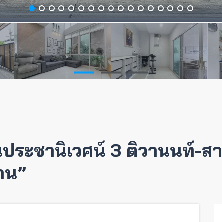
นประชานิเวศน์ 3 ติวานนท์-สาม
วาน”