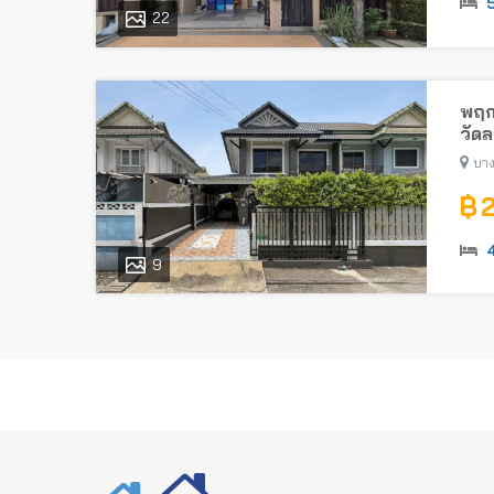
22
พฤก
วัด
บาง
฿ 
9