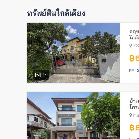
ทรัพย์สินใกล้เคียง
กฤษ
ใกล้
ทวี
฿ 
17
บ้าน
โคร
ถน
฿ 