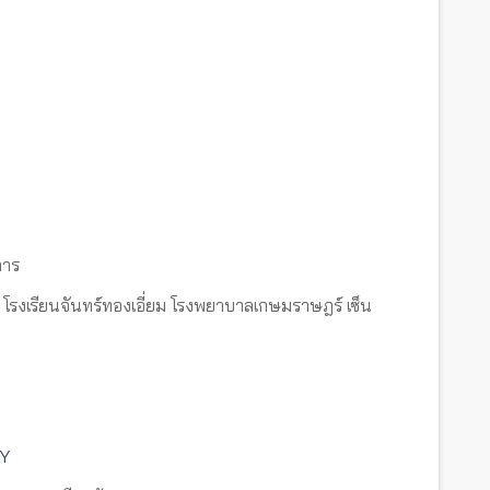
การ
โรงเรียนจันทร์ทองเอี่ยม โรงพยาบาลเกษมราษฎร์ เซ็น
DY