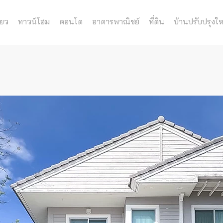
่ยว
ทาวน์โฮม
คอนโด
อาคารพาณิชย์
ที่ดิน
บ้านปรับปรุงให