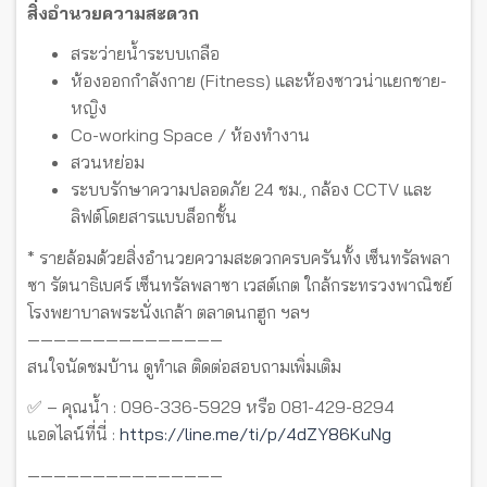
สิ่งอำนวยความสะดวก
สระว่ายน้ำระบบเกลือ
ห้องออกกำลังกาย (Fitness) และห้องซาวน่าแยกชาย-
หญิง
Co-working Space / ห้องทำงาน
สวนหย่อม
ระบบรักษาความปลอดภัย 24 ชม., กล้อง CCTV และ
ลิฟต์โดยสารแบบล็อกชั้น
* รายล้อมด้วยสิ่งอำนวยความสะดวกครบครันทั้ง เซ็นทรัลพลา
ซา รัตนาธิเบศร์ เซ็นทรัลพลาซา เวสต์เกต ใกล้กระทรวงพาณิชย์
โรงพยาบาลพระนั่งเกล้า ตลาดนกฮูก ฯลฯ
———————————————
สนใจนัดชมบ้าน ดูทำเล ติดต่อสอบถามเพิ่มเติม
✅ – คุณน้ำ : 096-336-5929 หรือ 081-429-8294
แอดไลน์ที่นี่ :
https://line.me/ti/p/4dZY86KuNg
———————————————