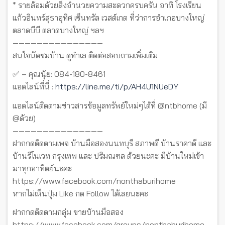
* รายล้อมด้วยสิ่งอำนวยความสะดวกครบครัน อาทิ โรงเรียน
แก้วอินทร์สุธาอุทิศ เซ็นทรัล เวสต์เกต ที่ว่าการอำเภอบางใหญ่
ตลาดบีบี ตลาดบางใหญ่ ฯลฯ
———————————————
สนใจนัดชมบ้าน ดูทำเล ติดต่อสอบถามเพิ่มเติม
✅ – คุณนุ้ย: 084-180-8461
แอดไลน์ที่นี่ :
https://line.me/ti/p/AH4U1NUeDY
แอดไลน์ติดตามข่าวสารข้อมูลทรัพย์ใหม่ๆได้ที่ @ntbhome (มี
@ด้วย)
———————————————
ฝากกดติดตามเพจ บ้านมือสองนนทบุรี สภาพดี บ้านราคาดี และ
บ้านรีโนเวท กรุงเทพ และ ปริมณฑล ด้วยนะคะ มีบ้านใหม่เข้า
มาทุกอาทิตย์นะคะ
https://www.facebook.com/nonthaburihome
หากไม่เห็นปุ่ม Like กด Follow ได้เลยนะคะ
ฝากกดติดตามกลุ่ม ขายบ้านมือสอง
https://www.facebook.com/groups/nonthaburihome