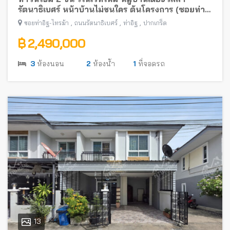
รัตนาธิเบศร์ หน้าบ้านไม่ชนใคร ต้นโครงการ (ซอยท่า
อิฐ-ไทรม้า) พร้อมอยู่ใกล้รถไฟฟ้าสายสีม่วง
,
,
,
ซอยท่าอิฐ-ไทรม้า
ถนนรัตนาธิเบศร์
ท่าอิฐ
ปากเกร็ด
฿ 2,490,000
3
ห้องนอน
2
ห้องน้ำ
1
ที่จอดรถ
13