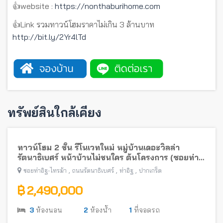
👍website :
https://nonthaburihome.com
👍Link รวมทาวน์โฮมราคาไม่เกิน 3 ล้านบาท
http://bit.ly/2Yr4lTd
ทรัพย์สินใกล้เคียง
ทาวน์โฮม 2 ชั้น รีโนเวทใหม่ หมู่บ้านเดอะวิลล่า
รัตนาธิเบศร์ หน้าบ้านไม่ชนใคร ต้นโครงการ (ซอยท่า
อิฐ-ไทรม้า) พร้อมอยู่ใกล้รถไฟฟ้าสายสีม่วง
,
,
,
ซอยท่าอิฐ-ไทรม้า
ถนนรัตนาธิเบศร์
ท่าอิฐ
ปากเกร็ด
฿ 2,490,000
3
ห้องนอน
2
ห้องน้ำ
1
ที่จอดรถ