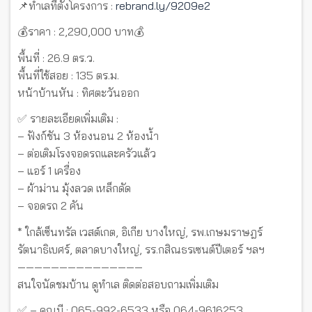
📌ทำเลที่ตั้งโครงการ :
rebrand.ly/9209e2
💰ราคา : 2,290,000 บาท💰
พื้นที่ : 26.9 ตร.ว.
พื้นที่ใช้สอย : 135 ตร.ม.
หน้าบ้านหัน : ทิศตะวันออก
✅ รายละเอียดเพิ่มเติม :
– ฟังก์ชัน 3 ห้องนอน 2 ห้องน้ำ
– ต่อเติมโรงจอดรถและครัวแล้ว
– แอร์ 1 เครื่อง
– ผ้าม่าน มุ้งลวด เหล็กดัด
– จอดรถ 2 คัน
* ใกล้เซ็นทรัล เวสต์เกต, อิเกีย บางใหญ่, รพ.เกษมราษฎร์
รัตนาธิเบศร์, ตลาดบางใหญ่, รร.กสิณธรเซนต์ปีเตอร์ ฯลฯ
———————————————
สนใจนัดชมบ้าน ดูทำเล ติดต่อสอบถามเพิ่มเติม
✅ – คุณบี : 065-992-6533 หรือ 064-9616253