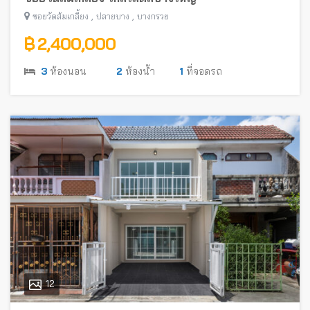
,
,
ซอยวัดส้มเกลี้ยง
ปลายบาง
บางกรวย
฿ 2,400,000
3
ห้องนอน
2
ห้องน้ำ
1
ที่จอดรถ
12