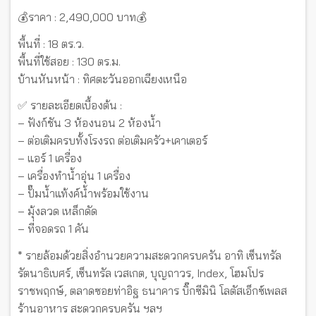
💰ราคา : 2,490,000 บาท💰
พื้นที่ : 18 ตร.ว.
พื้นที่ใช้สอย : 130 ตร.ม.
บ้านหันหน้า : ทิศตะวันออกเฉียงเหนือ
✅ รายละเอียดเบื้องต้น :
– ฟังก์ชัน 3 ห้องนอน 2 ห้องน้ำ
– ต่อเติมครบทั้งโรงรถ ต่อเติมครัว+เคาเตอร์
– แอร์ 1 เครื่อง
– เครื่องทำน้ำอุ่น 1 เครื่อง
– ปั๊มน้ำแท้งค์น้ำพร้อมใช้งาน
– มุ้งลวด เหล็กดัด
– ที่จอดรถ 1 คัน
* รายล้อมด้วยสิ่งอำนวยความสะดวกครบครัน อาทิ เซ็นทรัล
รัตนาธิเบศร์, เซ็นทรัล เวสเกต, บุญถาวร, Index, โฮมโปร
ราชพฤกษ์, ตลาดซอยท่าอิฐ ธนาคาร บิ๊กซีมินิ โลตัสเอ็กซ์เพลส
ร้านอาหาร สะดวกครบครัน ฯลฯ