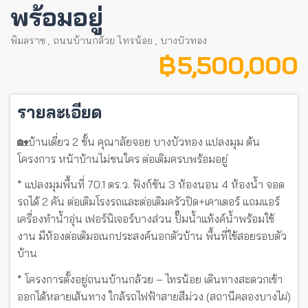
พร้อมอยู่
พิมลราช
,
ถนนบ้านกล้วย ไทรน้อย
,
บางบัวทอง
฿ 5,500,000
รายละเอียด
🏡บ้านเดี่ยว 2 ชั้น คุณาลัยจอย บางบัวทอง แปลงมุม ต้น
โครงการ หน้าบ้านไม่ชนใคร ต่อเติมครบพร้อมอยู่
* แปลงมุมพื้นที่ 70.1 ตร.ว. ฟังก์ชัน 3 ห้องนอน 4 ห้องน้ำ จอด
รถได้ 2 คัน ต่อเติมโรงรถและต่อเติมครัวปิด+เคาเตอร์ แถมแอร์
เครื่องทำน้ำอุ่น เฟอร์นิเจอร์บางส่วน ปั๊มน้ำแท้งค์น้ำพร้อมใช้
งาน มีห้องต่อเติมอเนกประสงค์นอกตัวบ้าน พื้นที่ใช้สอยรอบตัว
บ้าน
* โครงการตั้งอยู่ถนนบ้านกล้วย – ไทรน้อย เดินทางสะดวกเข้า
ออกได้หลายเส้นทาง ใกล้รถไฟฟ้าสายสีม่วง (สถานีคลองบางไผ่)