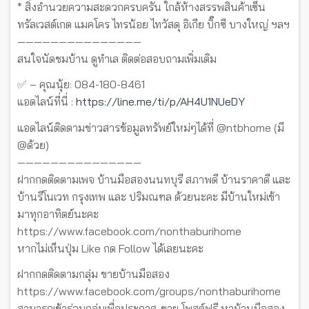
* สิ่งอำนวยความสะดวกครบครัน ใกล้ห้างสรรพสินค้าเซ็น
ทรัลเวสต์เกต แมคโคร ไทรน้อย ไทวัสดุ อิเกีย บิ๊กซี บางใหญ่ ฯลฯ
———————————————
สนใจนัดชมบ้าน ดูทำเล ติดต่อสอบถามเพิ่มเติม
✅ – คุณนุ้ย: 084-180-8461
แอดไลน์ที่นี่ :
https://line.me/ti/p/AH4U1NUeDY
แอดไลน์ติดตามข่าวสารข้อมูลทรัพย์ใหม่ๆได้ที่ @ntbhome (มี
@ด้วย)
———————————————
ฝากกดติดตามเพจ บ้านมือสองนนทบุรี สภาพดี บ้านราคาดี และ
บ้านรีโนเวท กรุงเทพ และ ปริมณฑล ด้วยนะคะ มีบ้านใหม่เข้า
มาทุกอาทิตย์นะคะ
https://www.facebook.com/nonthaburihome
หากไม่เห็นปุ่ม Like กด Follow ได้เลยนะคะ
ฝากกดติดตามกลุ่ม ขายบ้านมือสอง
https://www.facebook.com/groups/nonthaburihome
สามารถเข้าร่วมกลุ่มเพื่อประกาศ-ขาย โพสต์ฟรี หาบ้านมือสอง