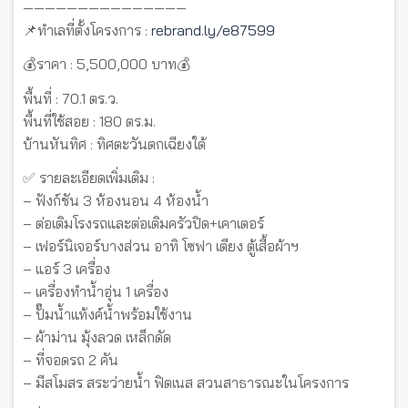
———————————————
📌ทำเลที่ตั้งโครงการ :
rebrand.ly/e87599
💰ราคา : 5,500,000 บาท💰
พื้นที่ : 70.1 ตร.ว.
พื้นที่ใช้สอย : 180 ตร.ม.
บ้านหันทิศ : ทิศตะวันตกเฉียงใต้
✅ รายละเอียดเพิ่มเติม :
– ฟังก์ชัน 3 ห้องนอน 4 ห้องน้ำ
– ต่อเติมโรงรถและต่อเติมครัวปิด+เคาเตอร์
– เฟอร์นิเจอร์บางส่วน อาทิ โซฟา เตียง ตู้เสื้อผ้าฯ
– แอร์ 3 เครื่อง
– เครื่องทำน้ำอุ่น 1 เครื่อง
– ปั๊มน้ำแท้งค์น้ำพร้อมใช้งาน
– ผ้าม่าน มุ้งลวด เหล็กดัด
– ที่จอดรถ 2 คัน
– มีสโมสร สระว่ายน้ำ ฟิตเนส สวนสาธารณะในโครงการ