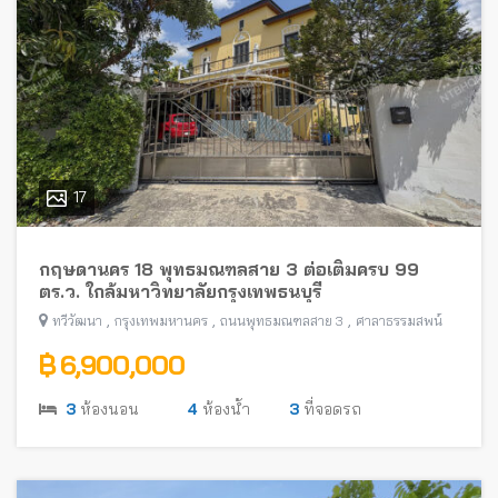
17
กฤษดานคร 18 พุทธมณฑลสาย 3 ต่อเติมครบ 99
ตร.ว. ใกล้มหาวิทยาลัยกรุงเทพธนบุรี
,
,
,
ทวีวัฒนา
กรุงเทพมหานคร
ถนนพุทธมณฑลสาย 3
ศาลาธรรมสพน์
฿ 6,900,000
3
ห้องนอน
4
ห้องน้ำ
3
ที่จอดรถ