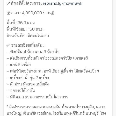
📌ทำเลที่ตั้งโครงการ :
rebrand.ly/mown8wk
💰ราคา : 4,390,000 บาท💰
พื้นที่ : 36.9 ตร.ว.
พื้นที่ใช้สอย : 150 ตร.ม.
บ้านหันทิศ : ทิศตะวันออก
✅ รายละเอียดเพิ่มเติม :
– ฟังก์ชัน 4 ห้องนอน 3 ห้องน้ำ
– ต่อเติมครบทั้งหลังคาโรงรถและครัวปิด+เคาเตอร์
– แอร์ 5 เครื่อง
– เฟอร์นิเจอร์บางส่วน อาทิ เตียง ตู้เสื้อผ้า โต๊ะเครื่องแป้งฯ
– เครื่องทำน้ำอุ่น 2 เครื่อง
– ผ้าม่าน มุ้งลวด เหล็กดัด
– จอดรถได้ 2 คัน
– มีฟิตเนส สวนสาธารณะในโครงการ
* สิ่งอำนวยความสะดวกครบครัน ทั้งตลาดน้ำบางคูลัด, ตลาด
บางใหญ่, เซ็นทรัล เวสต์เกต, โรงเรียนเทพศิรินทร์ นนทบุรี, โรง