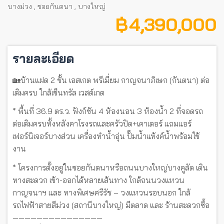
บางม่วง
,
ซอยกันตนา
,
บางใหญ่
฿ 4,390,000
รายละเอียด
🏡บ้านแฝด 2 ชั้น เอสเกต พรีเมี่ยม กาญจนาภิเษก (กันตนา) ต่อ
เติมครบ ใกล้เซ็นทรัล เวสต์เกต
* พื้นที่ 36.9 ตร.ว. ฟังก์ชัน 4 ห้องนอน 3 ห้องน้ำ 2 ที่จอดรถ
ต่อเติมครบทั้งหลังคาโรงรถและครัวปิด+เคาเตอร์ แถมแอร์
เฟอร์นิเจอร์บางส่วน เครื่องทำน้ำอุ่น ปั๊มน้ำแท้งค์น้ำพร้อมใช้
งาน
* โครงการตั้งอยู่ในซอยกันตนาหรือถนนบางใหญ่บางคูลัด เดิน
ทางสะดวก เข้า-ออกได้หลายเส้นทาง ใกล้ถนนวงแหวน
กาญจนาฯ และ ทางพิเศษศรีรัช – วงแหวนรอบนอก ใกล้
รถไฟฟ้าสายสีม่วง (สถานีบางใหญ่) มีตลาด และ ร้านสะดวกซื้อ
———————————————