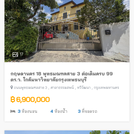
17
กฤษดานคร 18 พุทธมณฑลสาย 3 ต่อเติมครบ 99
ตร.ว. ใกล้มหาวิทยาลัยกรุงเทพธนบุรี
,
,
,
ถนนพุทธมณฑลสาย 3
ศาลาธรรมสพน์
ทวีวัฒนา
กรุงเทพมหานคร
฿ 6,900,000
3
ห้องนอน
4
ห้องน้ำ
3
ที่จอดรถ