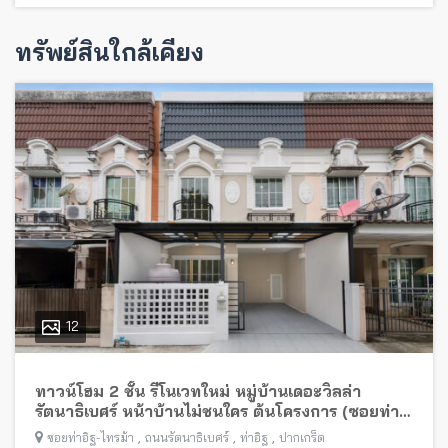
ทรัพย์สินใกล้เคียง
12
ทาวน์โฮม 2 ชั้น รีโนเวทใหม่ หมู่บ้านเดอะวิลล่า
รัตนาธิเบศร์ หน้าบ้านไม่ชนใคร ต้นโครงการ (ซอยท่า
อิฐ-ไทรม้า) พร้อมอยู่ ใกล้รถไฟฟ้าสายสีม่วง
,
,
,
ซอยท่าอิฐ-ไทรม้า
ถนนรัตนาธิเบศร์
ท่าอิฐ
ปากเกร็ด