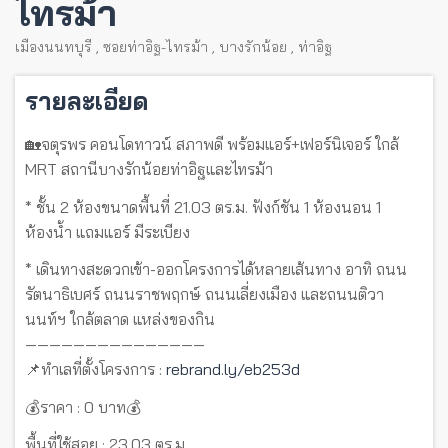
ไทรม้า
เมืองนนทบุรี
,
ซอยท่าอิฐ-ไทรม้า
,
บางรักน้อย
,
ท่าอิฐ
รายละเอียด
🏡จตุรพร คอนโดทาวน์ สภาพดี พร้อมแอร์+เฟอร์นิเจอร์ ใกล้
MRT สถานีบางรักน้อยท่าอิฐและไทรม้า
* ชั้น 2 ห้องขนาดพื้นที่ 21.03 ตร.ม. ฟังก์ชัน 1 ห้องนอน 1
ห้องน้ำ แถมแอร์ มีระเบียง
* เดินทางสะดวกเข้า-ออกโครงการได้หลายเส้นทาง อาทิ ถนน
รัตนาธิเบศร์ ถนนราชพฤกษ์ ถนนเลี่ยงเมือง และถนนติวา
นนท์ฯ ใกล้ตลาด แหล่งของกิน
———————————————
📌ทำเลที่ตั้งโครงการ :
rebrand.ly/eb253d
💰ราคา : 0 บาท💰
พื้นที่ใช้สอย : 23.03 ตร.ม.