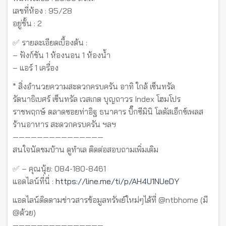
เลขที่ห้อง : 95/28
อยู่ชั้น : 2
✅ รายละเอียดเบื้องต้น :
– ฟังก์ชัน 1 ห้องนอน 1 ห้องน้ำ
– แอร์ 1 เครื่อง
* สิ่งอำนวยความสะดวกครบครัน อาทิ ใกล้ เซ็นทรัล
รัตนาธิเบศร์ เซ็นทรัล เวสเกต บุญถาวร Index โฮมโปร
ราชพฤกษ์ ตลาดซอยท่าอิฐ ธนาคาร บิ๊กซีมินิ โลตัสเอ็กซ์เพลส
ร้านอาหาร สะดวกครบครัน ฯลฯ
———————————————
สนใจนัดชมบ้าน ดูทำเล ติดต่อสอบถามเพิ่มเติม
✅ – คุณนุ้ย: 084-180-8461
แอดไลน์ที่นี่ :
https://line.me/ti/p/AH4U1NUeDY
แอดไลน์ติดตามข่าวสารข้อมูลทรัพย์ใหม่ๆได้ที่ @ntbhome (มี
@ด้วย)
———————————————