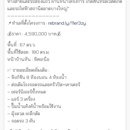
ทางสายและรถสองแถว ผ่านหน้าโครงการ ใกล้เซ็นทรัลเวสต์เกต
และรถไฟฟ้าสถานีตลาดบางใหญ่”
———————————————
📌ทำเลที่ตั้งโครงการ :
rebrand.ly/11er3zy
💰ราคา : 4,590,000 บาท💰
พื้นที่ : 67 ตร.ว.
พื้นที่ใช้สอย : 180 ตร.ม.
หน้าบ้านหัน : ทิศเหนือ
✅ รายละเอียดเพิ่มเติม :
– ฟังก์ชัน 8 ห้องนอน 4 ห้องน้ำ
– ต่อเติมโรงจอดรถและครัวปิด+เคาเตอร์
– เฟอร์นิเจอร์ทั้งหมด
– แอร์ 3 เครื่อง
– ปั๊มน้ำแท้งค์น้ำพร้อมใช้งาน
– มุ้งลวด เหล็กดัด
– จอดรถ 3 คัน