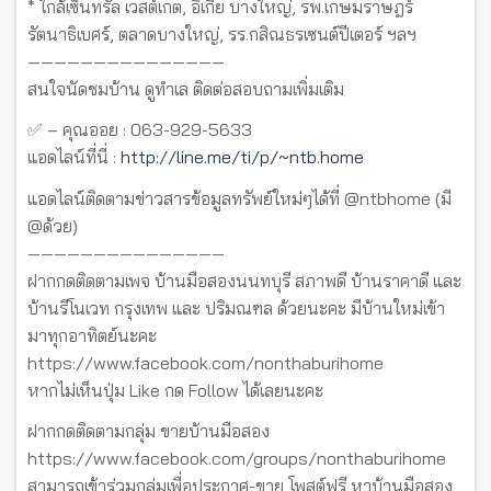
* ใกล้เซ็นทรัล เวสต์เกต, อิเกีย บางใหญ่, รพ.เกษมราษฎร์
รัตนาธิเบศร์, ตลาดบางใหญ่, รร.กสิณธรเซนต์ปีเตอร์ ฯลฯ
———————————————
สนใจนัดชมบ้าน ดูทำเล ติดต่อสอบถามเพิ่มเติม
✅ – คุณออย : 063-929-5633
แอดไลน์ที่นี่ :
http://line.me/ti/p/~ntb.home
แอดไลน์ติดตามข่าวสารข้อมูลทรัพย์ใหม่ๆได้ที่ @ntbhome (มี
@ด้วย)
———————————————
ฝากกดติดตามเพจ บ้านมือสองนนทบุรี สภาพดี บ้านราคาดี และ
บ้านรีโนเวท กรุงเทพ และ ปริมณฑล ด้วยนะคะ มีบ้านใหม่เข้า
มาทุกอาทิตย์นะคะ
https://www.facebook.com/nonthaburihome
หากไม่เห็นปุ่ม Like กด Follow ได้เลยนะคะ
ฝากกดติดตามกลุ่ม ขายบ้านมือสอง
https://www.facebook.com/groups/nonthaburihome
สามารถเข้าร่วมกลุ่มเพื่อประกาศ-ขาย โพสต์ฟรี หาบ้านมือสอง