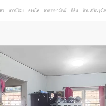
่ยว
ทาวน์โฮม
คอนโด
อาคารพาณิชย์
ที่ดิน
บ้านปรับปรุงให