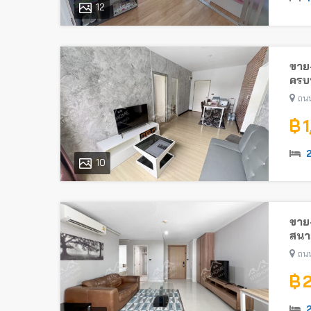
12
ขาย-
ครบพ
ถนน
฿ 
10
ขาย-
สนาม
ถนน
฿ 