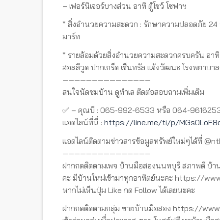
– เฟอร์นิเจอร์บางส่วน อาทิ ตู้โชว์ โซฟาฯ
* สิ่งอำนวยความสะดวก : รักษาความปลอดภัย 24 ชม
มาร์ท
* รายล้อมด้วยสิ่งอำนวยความสะดวกครบครัน อาทิ โลต
ฮอลลีวูด ปากเกร็ด เซ็นทรัล แจ้งวัฒนะ โรงพยาบา
———————————————
สนใจนัดชมบ้าน ดูทำเล ติดต่อสอบถามเพิ่มเติม
✅ – คุณบี : 065-992-6533 หรือ 064-961625
แอดไลน์ที่นี่ :
https://line.me/ti/p/MGs0LoF8
แอดไลน์ติดตามข่าวสารข้อมูลทรัพย์ใหม่ๆได้ที่ @n
———————————————
ฝากกดติดตามเพจ บ้านมือสองนนทบุรี สภาพดี บ้าน
คะ มีบ้านใหม่เข้ามาทุกอาทิตย์นะคะ https://
หากไม่เห็นปุ่ม Like กด Follow ได้เลยนะคะ
ฝากกดติดตามกลุ่ม ขายบ้านมือสอง https://w