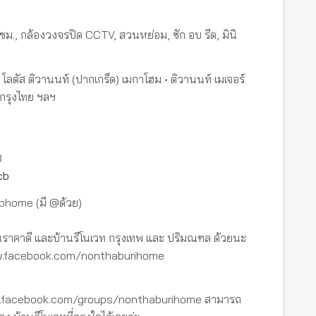
., กล้องวงจรปิด CCTV, สวนหย่อม, ซัก อบ รีด, มินิ
ัส ติวานนท์ (ปากเกร็ด​) เมกาโฮม​ •​ ติวานนท์ เมเจอร์
ลกรุงไทย ฯลฯ
3
cb
tbhome (มี @ด้วย)
ราคาดี และบ้านรีโนเวท กรุงเทพ และ ปริมณฑล ด้วยนะ
www.facebook.com/nonthaburihome
ww.facebook.com/groups/nonthaburihome สามารถ