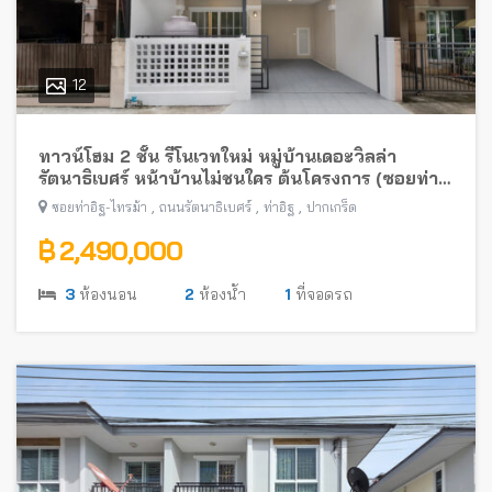
12
ทาวน์โฮม 2 ชั้น รีโนเวทใหม่ หมู่บ้านเดอะวิลล่า
รัตนาธิเบศร์ หน้าบ้านไม่ชนใคร ต้นโครงการ (ซอยท่า
อิฐ-ไทรม้า) พร้อมอยู่ ใกล้รถไฟฟ้าสายสีม่วง
,
,
,
ซอยท่าอิฐ-ไทรม้า
ถนนรัตนาธิเบศร์
ท่าอิฐ
ปากเกร็ด
฿ 2,490,000
3
ห้องนอน
2
ห้องน้ำ
1
ที่จอดรถ