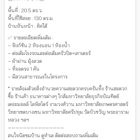
พื้นที่ : 20.5 ตร.ว.
พื้นที่ใช้สอย : 130 ตร.ม.
บ้านหันหน้า : ทิศใต้
✅ รายละเอียดเพิ่มเติม :
– ฟังก์ชัน 2 ห้องนอน 1 ห้องน้ำ
– ต่อเติมโรงรถและต่อเติมครัวปิด+เคาเตอร์
– ผ้าม่าน มุ้งลวด
– ที่จอดรถ 1 คัน
– มีสวนสาธารณะในโครงการ
* รายล้อมด้วยสิ่งอำนวยความสะดวกครบครันทั้ง ร้านสะดวก
ซื้อ ร้านค้า ธนาคารต่างๆ ใกล้มหาวิทยาลัยธุรกิจบัณฑิตย์
เดอะมอลล์ ไลฟ์สโตร์ งามวงศ์วาน มหาวิทยาลัยเกษตรศาสตร์
วิทยาเขตบางเขน มหาวิทยาลัยศรีปทุม วัดบัวขวัญ พระอาราม
หลวง ฯลฯ
———————————————
สนใจนัดชมบ้าน ดูทำเล ติดต่อสอบถามเพิ่มเติม