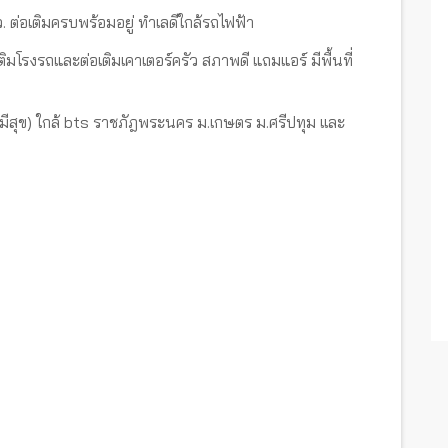
 ต่อเติมครบพร้อมอยู่ ทำเลดีใกล้รถไฟฟ้า
่อเติมโรงรถและต่อเติมเคาเตอร์ครัว สภาพดี แถมแอร์ มีพื้นที่
ีสุข) ใกล้ bts ราชภัฎพระนคร ม.เกษตร ม.ศรีปทุม เเละ