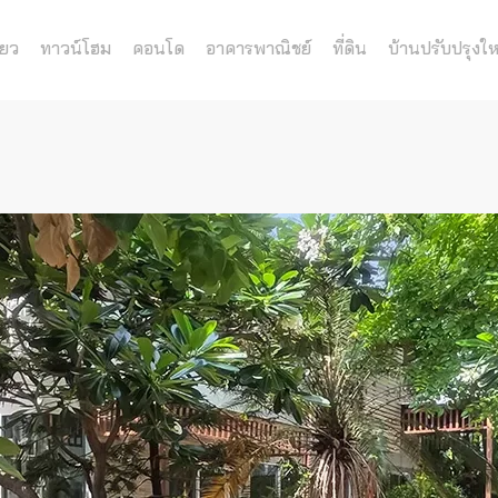
่ยว
ทาวน์โฮม
คอนโด
อาคารพาณิชย์
ที่ดิน
บ้านปรับปรุงให