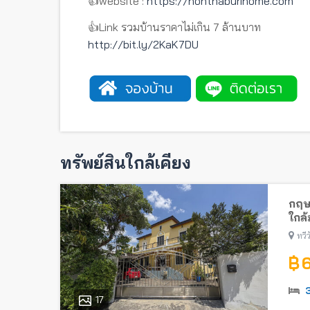
👍website :
https://nonthaburihome.com
👍Link รวมบ้านราคาไม่เกิน 7 ล้านบาท
http://bit.ly/2KaK7DU
ทรัพย์สินใกล้เคียง
กฤษ
ใกล้
ทวี
฿ 
17