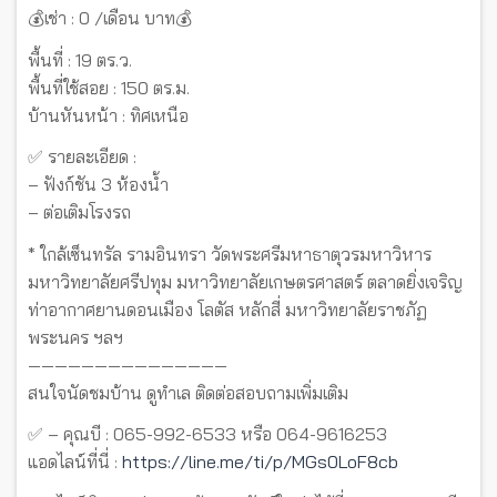
💰เช่า : 0 /เดือน บาท💰
พื้นที่ : 19 ตร.ว.
พื้นที่ใช้สอย : 150 ตร.ม.
บ้านหันหน้า : ทิศเหนือ
✅ รายละเอียด :
– ฟังก์ชัน 3 ห้องน้ำ
– ต่อเติมโรงรถ
* ใกล้เซ็นทรัล รามอินทรา วัดพระศรีมหาธาตุวรมหาวิหาร
มหาวิทยาลัยศรีปทุม มหาวิทยาลัยเกษตรศาสตร์ ตลาดยิ่งเจริญ
ท่าอากาศยานดอนเมือง โลตัส หลักสี่ มหาวิทยาลัยราชภัฏ
พระนคร ฯลฯ
———————————————
สนใจนัดชมบ้าน ดูทำเล ติดต่อสอบถามเพิ่มเติม
✅ – คุณบี : 065-992-6533 หรือ 064-9616253
แอดไลน์ที่นี่ :
https://line.me/ti/p/MGs0LoF8cb