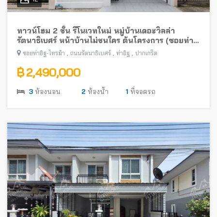
ทาวน์โฮม 2 ชั้น รีโนเวทใหม่ หมู่บ้านเดอะวิลล่า
รัตนาธิเบศร์ หน้าบ้านไม่ชนใคร ต้นโครงการ (ซอยท่า
อิฐ-ไทรม้า) พร้อมอยู่ ใกล้รถไฟฟ้าสายสีม่วง
,
,
,
ซอยท่าอิฐ-ไทรม้า
ถนนรัตนาธิเบศร์
ท่าอิฐ
ปากเกร็ด
฿ 2,490,000
3
ห้องนอน
2
ห้องน้ำ
1
ที่จอดรถ