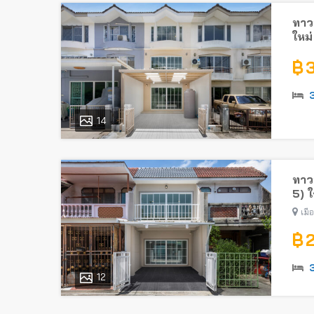
ทาวน
ใหม่
ใกล้
฿ 
14
ทาวน
5) 
เมื
฿ 
12