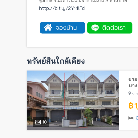
👍Link รวมทาวน์โฮมราคาไม่เกิน 3 ล้านบาท
http://bit.ly/2Yr4lTd
ทรัพย์สินใกล้เคียง
ขาย-
บางบ
บาง
฿ 
10