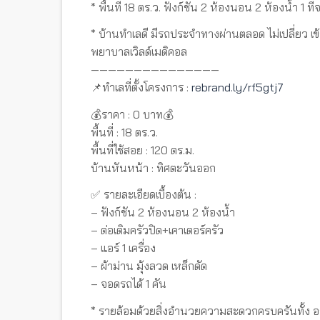
* พื้นที่ 18 ตร.ว. ฟังก์ชัน 2 ห้องนอน 2 ห้องน้ำ 1 ท
* บ้านทำเลดี มีรถประจำทางผ่านตลอด ไม่เปลี่ยว 
พยาบาลเวิลด์เมดิคอล
———————————————
📌ทำเลที่ตั้งโครงการ :
rebrand.ly/rf5gtj7
💰ราคา : 0 บาท💰
พื้นที่ : 18 ตร.ว.
พื้นที่ใช้สอย : 120 ตร.ม.
บ้านหันหน้า : ทิศตะวันออก
✅ รายละเอียดเบื้องต้น :
– ฟังก์ชัน 2 ห้องนอน 2 ห้องน้ำ
– ต่อเติมครัวปิด+เคาเตอร์ครัว
– แอร์ 1 เครื่อง
– ผ้าม่าน มุ้งลวด เหล็กดัด
– จอดรถได้ 1 คัน
* รายล้อมด้วยสิ่งอำนวยความสะดวกครบครันทั้ง อา