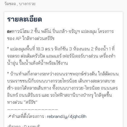
วัดชลอ
,
บางกรวย
รายละเอียด
🏡ทาวน์โฮม 2 ชั้น พลีโน่ ปิ่นเกล้า-จรัญฯ แปลงมุม โครงการ
ของ AP ใกล้ทางด่วนศรีรัช
* แปลงมุมพื้นที่ 18.3 ตร.ว ฟังก์ชัน 3 ห้องนอน 2 ห้องน้ำ 1 ที่
จอดรถ ต่อเติมครัวปิด แถมแอร์ เฟอร์นิเจอร์บางส่วน เครื่องทำ
น้ำอุ่น ปั๊มน้ำแท้งค์น้ำพร้อมใช้งาน
* บ้านทำเลกึ่งกลางระหว่างถนนราชพฤกษ์ช่วงต้น ใกล้ตัดถนน
บรมราชชนนีกับถนนบางกรวยไทรน้อย เดินทางสะดวกสบาย
เข้า-ออกได้หลายเส้นทาง ทั้งถนนบางกรวย-ไทรน้อย ถนนนคร
อินทร์ ถนนสิรินธร และ รถไฟฟ้าสถานีบางบำหรุ ใกล้จุดขึ้น
ทางด่วน “ศรีรัช”
———————————————
📌ทำเลที่ตั้งโครงการ :
rebrand.ly/4jqhc8h
💰ราคา : 0 บาท💰