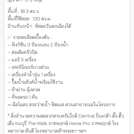
พื้นที่ : 18.3 ตร.ว.
พื้นที่ใช้สอย : 130 ตร.ม.
บ้านหันหน้า : ทิศตะวันตกเฉียงใต้
✅ รายละเอียดเบื้องต้น :
– ฟังก์ชัน 3 ห้องนอน 2 ห้องน้ำ
– ต่อเติมครัวปิด
– แอร์ 3 เครื่อง
– เฟอร์นิเจอร์บางส่วน
– เครื่องทำน้ำอุ่น 1 เครื่อง
– ปั๊มน้ำแท้งค์น้ำพร้อมใช้งาน
– ผ้าม่าน มุ้งลวด
– ที่จอดรถ 1 คัน
–
มีสโมสร สระว่ายน้ำ ฟิตเนส สวนสาธารณะในโครงการ
* สิ่งอำนวยความสะดวกครบครันใกล้ Central ปิ่นเกล้า ตั้ง ฮั้ว
เส็ง ธนบุรี The Walk ราชพฤกษ์ Home Pro ราชพฤกษ์ โรง
พยาบาล ยันฮี โรงพยาบาลเจ้าพระยา ฯลฯ