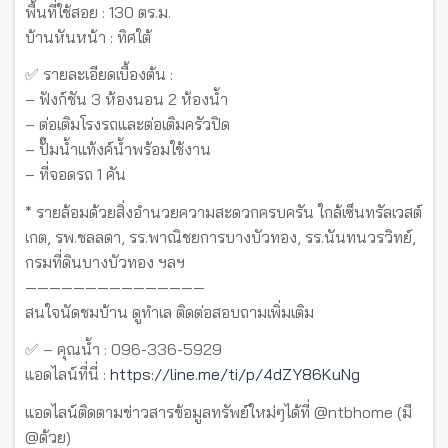
พื้นที่ใช้สอย : 130 ตร.ม.
บ้านหันหน้า : ทิศใต้
✅ รายละเอียดเบื้องต้น :
– ฟังก์ชัน 3 ห้องนอน 2 ห้องน้ำ
– ต่อเติมโรงรถและต่อเติมครัวปิด
– ปั๊มน้ำแท้งค์น้ำพร้อมใช้งาน
– ที่จอดรถ 1 คัน
* รายล้อมด้วยสิ่งอำนวยความสะดวกครบครัน ใกล้เซ็นทรัลเวสต์
เกต, รพ.ชลลดา, รร.พาณิชยการบางบัวทอง, รร.นันทนวรวิทย์,
กรมที่ดินบางบัวทอง ฯลฯ
———————————————
สนใจนัดชมบ้าน ดูทำเล ติดต่อสอบถามเพิ่มเติม
✅ – คุณน้ำ : 096-336-5929
แอดไลน์ที่นี่ :
https://line.me/ti/p/4dZY86KuNg
แอดไลน์ติดตามข่าวสารข้อมูลทรัพย์ใหม่ๆได้ที่ @ntbhome (มี
@ด้วย)