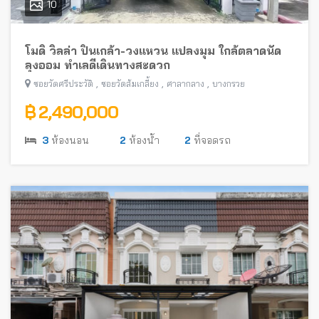
10
โมดิ วิลล่า ปิ่นเกล้า-วงแหวน แปลงมุม ใกล้ตลาดนัด
ลุงออม ทำเลดีเดินทางสะดวก
,
,
,
ซอยวัดศรีประวัติ
ซอยวัดส้มเกลี้ยง
ศาลากลาง
บางกรวย
฿ 2,490,000
3
ห้องนอน
2
ห้องน้ำ
2
ที่จอดรถ