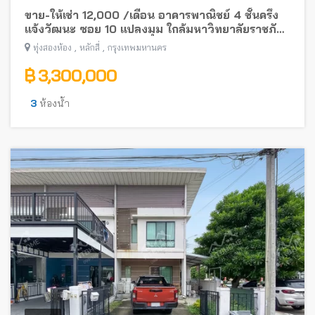
ขาย-ให้เช่า 12,000 /เดือน อาคารพาณิชย์ 4 ชั้นครึ่ง
แจ้งวัฒนะ ซอย 10 แปลงมุม ใกล้มหาวิทยาลัยราชภัฏ
พระนคร
,
,
ทุ่งสองห้อง
หลักสี่
กรุงเทพมหานคร
฿ 3,300,000
3
ห้องน้ำ