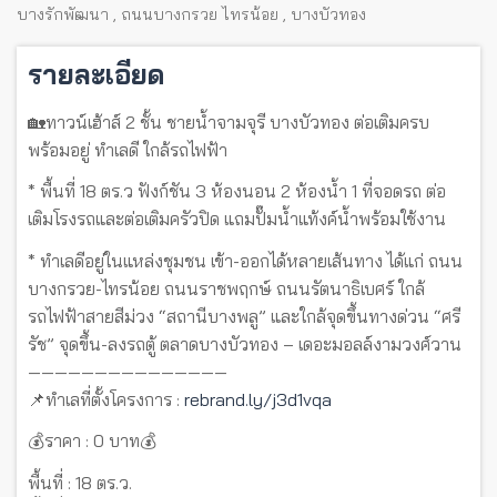
บางรักพัฒนา
,
ถนนบางกรวย ไทรน้อย
,
บางบัวทอง
รายละเอียด
🏡ทาวน์เฮ้าส์ 2 ชั้น ชายน้ำจามจุรี บางบัวทอง ต่อเติมครบ
พร้อมอยู่ ทำเลดี ใกล้รถไฟฟ้า
* พื้นที่ 18 ตร.ว ฟังก์ชัน 3 ห้องนอน 2 ห้องน้ำ 1 ที่จอดรถ ต่อ
เติมโรงรถและต่อเติมครัวปิด แถมปั๊มน้ำแท้งค์น้ำพร้อมใช้งาน
* ทำเลดีอยู่ในแหล่งชุมชน เข้า-ออกได้หลายเส้นทาง ได้แก่ ถนน
บางกรวย-ไทรน้อย ถนนราชพฤกษ์ ถนนรัตนาธิเบศร์ ใกล้
รถไฟฟ้าสายสีม่วง “สถานีบางพลู” และใกล้จุดขึ้นทางด่วน “ศรี
รัช” จุดขึ้น-ลงรถตู้ ตลาดบางบัวทอง – เดอะมอลล์งามวงศ์วาน
———————————————
📌ทำเลที่ตั้งโครงการ :
rebrand.ly/j3d1vqa
💰ราคา : 0 บาท💰
พื้นที่ : 18 ตร.ว.