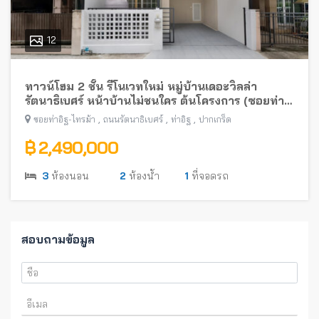
12
ทาวน์โฮม 2 ชั้น รีโนเวทใหม่ หมู่บ้านเดอะวิลล่า
รัตนาธิเบศร์ หน้าบ้านไม่ชนใคร ต้นโครงการ (ซอยท่า
อิฐ-ไทรม้า) พร้อมอยู่ ใกล้รถไฟฟ้าสายสีม่วง
,
,
,
ซอยท่าอิฐ-ไทรม้า
ถนนรัตนาธิเบศร์
ท่าอิฐ
ปากเกร็ด
฿ 2,490,000
3
ห้องนอน
2
ห้องน้ำ
1
ที่จอดรถ
สอบถามข้อมูล