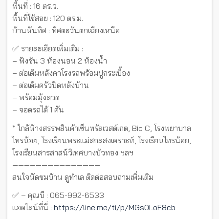
พื้นที่ : 16 ตร.ว.
พื้นที่ใช้สอย : 120 ตร.ม.
บ้านหันทิศ : ทิศตะวันตกเฉียงเหนือ
✅ รายละเอียดเพิ่มเติม :
– ฟังชัน 3 ห้องนอน 2 ห้องน้ำ
– ต่อเติมหลังคาโรงรถพร้อมปูกระเบื้อง
– ต่อเติมครัวปิดหลังบ้าน
– พร้อมมุ้งลวด
– จอดรถได้ 1 คัน
* ใกล้ห้างสรรพสินค้าเซ็นทรัลเวสต์เกต, Bic C, โรงพยาบาล
ไทรน้อย, โรงเรียนพระแม่สกลสงเคราะห์, โรงเรียนไทรน้อย,
โรงเรียนสารสาสน์วิเทศบางบัวทอง ฯลฯ
———————————————
สนใจนัดชมบ้าน ดูทำเล ติดต่อสอบถามเพิ่มเติม
✅ – คุณบี : 065-992-6533
แอดไลน์ที่นี่ :
https://line.me/ti/p/MGs0LoF8cb