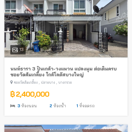
13
นนท์ธารา 3 ปิ่นเกล้า-วงแหวน แปลงมุม ต่อเติมครบ
ซอยวัดส้มเกลี้ยง ใกล้โลตัสบางใหญ่
,
,
ซอยวัดส้มเกลี้ยง
ปลายบาง
บางกรวย
฿ 2,400,000
3
ห้องนอน
2
ห้องน้ำ
1
ที่จอดรถ