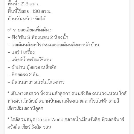
พื้นที่ : 21.8 ตร.ว.
พื้นที่ใช้สอย : 130 ตร.ม.
บ้านหันหน้า : ทิศใต้
✅ รายละเอียดเพิ่มเติม :
– ฟังก์ชัน 3 ห้องนอน 2 ห้องน้ำ
– ต่อเติมหลังคาโรงรถและต่อเติมหลังคาหลังบ้าน
– แอร์ 1 เครื่อง
– แท้งค์น้ำพร้อมใช้งาน
– ผ้าม่าน มุ้งลวด เหล็กดัด
– ที่จอดรถ 2 คัน
– มีสวนสาธารณะในโครงการ
* เดินทางสะดวก ทั้งถนนลำลูกกา ถนนรังสิต ถนนวงแหวน ใกล้
ทางด่วนโทล์เวย์ สนามบินดอนเมืองและสถานีรถไฟฟ้าสายสี
เขียวเข้ม สถานีคูคต
* ใกล้สวนสนุก Dream World ตลาดน้ำเมืองรังสิต ฟิวเจอร์พาร์
ครังสิต เซียร์ รังสิต ฯลฯ