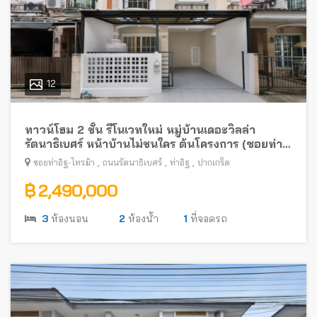
12
ทาวน์โฮม 2 ชั้น รีโนเวทใหม่ หมู่บ้านเดอะวิลล่า
รัตนาธิเบศร์ หน้าบ้านไม่ชนใคร ต้นโครงการ (ซอยท่า
อิฐ-ไทรม้า) พร้อมอยู่ ใกล้รถไฟฟ้าสายสีม่วง
,
,
,
ซอยท่าอิฐ-ไทรม้า
ถนนรัตนาธิเบศร์
ท่าอิฐ
ปากเกร็ด
฿ 2,490,000
3
ห้องนอน
2
ห้องน้ำ
1
ที่จอดรถ