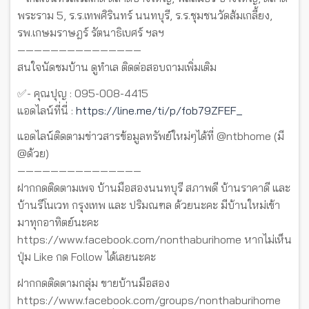
พระราม 5, ร.ร.เทพศิรินทร์ นนทบุรี, ร.ร.ชุมชนวัดส้มเกลี้ยง,
รพ.เกษมราษฎร์ รัตนาธิเบศร์ ฯลฯ
———————————————
สนใจนัดชมบ้าน ดูทำเล ติดต่อสอบถามเพิ่มเติม
✅- คุณปุญ : 095-008-4415
แอดไลน์ที่นี่ :
https://line.me/ti/p/fob79ZFEF_
แอดไลน์ติดตามข่าวสารข้อมูลทรัพย์ใหม่ๆได้ที่ @ntbhome (มี
@ด้วย)
———————————————
ฝากกดติดตามเพจ บ้านมือสองนนทบุรี สภาพดี บ้านราคาดี และ
บ้านรีโนเวท กรุงเทพ และ ปริมณฑล ด้วยนะคะ มีบ้านใหม่เข้า
มาทุกอาทิตย์นะคะ
https://www.facebook.com/nonthaburihome หากไม่เห็น
ปุ่ม Like กด Follow ได้เลยนะคะ
ฝากกดติดตามกลุ่ม ขายบ้านมือสอง
https://www.facebook.com/groups/nonthaburihome