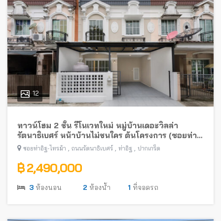
12
ทาวน์โฮม 2 ชั้น รีโนเวทใหม่ หมู่บ้านเดอะวิลล่า
รัตนาธิเบศร์ หน้าบ้านไม่ชนใคร ต้นโครงการ (ซอยท่า
อิฐ-ไทรม้า) พร้อมอยู่ ใกล้รถไฟฟ้าสายสีม่วง
,
,
,
ซอยท่าอิฐ-ไทรม้า
ถนนรัตนาธิเบศร์
ท่าอิฐ
ปากเกร็ด
฿ 2,490,000
3
ห้องนอน
2
ห้องน้ำ
1
ที่จอดรถ