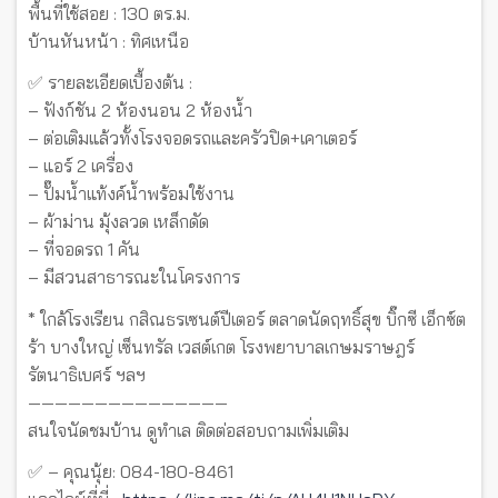
พื้นที่ใช้สอย : 130 ตร.ม.
บ้านหันหน้า : ทิศเหนือ
✅ รายละเอียดเบื้องต้น :
– ฟังก์ชัน 2 ห้องนอน 2 ห้องน้ำ
– ต่อเติมแล้วทั้งโรงจอดรถและครัวปิด+เคาเตอร์
– แอร์ 2 เครื่อง
– ปั๊มน้ำแท้งค์น้ำพร้อมใช้งาน
– ผ้าม่าน มุ้งลวด เหล็กดัด
– ที่จอดรถ 1 คัน
– มีสวนสาธารณะในโครงการ
* ใกล้โรงเรียน กสิณธรเซนต์ปีเตอร์ ตลาดนัดฤทธิ์สุข บิ๊กซี เอ็กซ์ต
ร้า บางใหญ่ เซ็นทรัล เวสต์เกต โรงพยาบาลเกษมราษฎร์
รัตนาธิเบศร์ ฯลฯ
———————————————
สนใจนัดชมบ้าน ดูทำเล ติดต่อสอบถามเพิ่มเติม
✅ – คุณนุ้ย: 084-180-8461