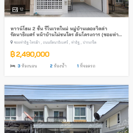
12
ทาวน์โฮม 2 ชั้น รีโนเวทใหม่ หมู่บ้านเดอะวิลล่า
รัตนาธิเบศร์ หน้าบ้านไม่ชนใคร ต้นโครงการ (ซอยท่า
อิฐ-ไทรม้า) พร้อมอยู่ ใกล้รถไฟฟ้าสายสีม่วง
,
,
,
ซอยท่าอิฐ-ไทรม้า
ถนนรัตนาธิเบศร์
ท่าอิฐ
ปากเกร็ด
฿ 2,490,000
3
ห้องนอน
2
ห้องน้ำ
1
ที่จอดรถ