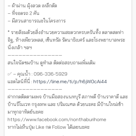
– ผ้าม่าน มุ้งลวด เหล็กดัด
– ที่จอดรถ 2 คัน
– มีสวนสาธารณะในโครงการ
* รายล้อมด้วยสิ่งอำนวยความสะดวกครบครันทั้ง ตลาดสดท่า
อิฐ, ห้างเพียวเพลส, เซ็นทรัล รัตนาธิเบศร์ และโรงพยาบาลพระ
นั่งเกล้า ฯลฯ
———————————————
สนใจนัดชมบ้าน ดูทำเล ติดต่อสอบถามเพิ่มเติม
✅ – คุณน้ำ : 096-336-5929
แอดไลน์ที่นี่ :
https://line.me/ti/p/h6jW0cAi44
———————————————
ฝากกดติดตามเพจ บ้านมือสองนนทบุรี สภาพดี บ้านราคาดี และ
บ้านรีโนเวท กรุงเทพ และ ปริมณฑล ด้วยนะคะ มีบ้านใหม่เข้า
มาทุกอาทิตย์นะคะ
https://www.facebook.com/nonthaburihome
หากไม่เห็นปุ่ม Like กด Follow ได้เลยนะคะ