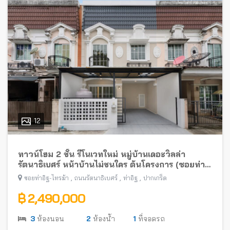
12
ทาวน์โฮม 2 ชั้น รีโนเวทใหม่ หมู่บ้านเดอะวิลล่า
รัตนาธิเบศร์ หน้าบ้านไม่ชนใคร ต้นโครงการ (ซอยท่า
อิฐ-ไทรม้า) พร้อมอยู่ ใกล้รถไฟฟ้าสายสีม่วง
,
,
,
ซอยท่าอิฐ-ไทรม้า
ถนนรัตนาธิเบศร์
ท่าอิฐ
ปากเกร็ด
฿ 2,490,000
3
ห้องนอน
2
ห้องน้ำ
1
ที่จอดรถ