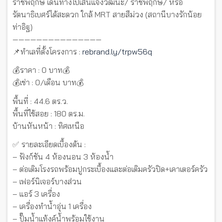
ราชพฤกษ์ เดินทางไปเส้นแจ้งวัฒนะ/ ราชพฤกษ์/ หรือ
รัตนาธิเบศร์ได้สะดวก ใกล้ MRT สายสีม่วง (สถานีบางรักน้อย
ท่าอิฐ)
———————————————
📌ทำเลที่ตั้งโครงการ :
rebrand.ly/trpw56q
💰ราคา : 0 บาท💰
💰เช่า : 0/เดือน บาท💰
พื้นที่ : 44.6 ตร.ว.
พื้นที่ใช้สอย : 180 ตร.ม.
บ้านหันหน้า : ทิศเหนือ
✅ รายละเอียดเบื้องต้น :
– ฟังก์ชัน 4 ห้องนอน 3 ห้องน้ำ
– ต่อเติมโรงรถพร้อมปูกระเบื้องและต่อเติมครัวปิด+เคาเตอร์ครัว
– เฟอร์นิเจอร์บางส่วน
– แอร์ 3 เครื่อง
– เครื่องทำน้ำอุ่น 1 เครื่อง
– ปั๊มน้ำแท้งค์น้ำพร้อมใช้งาน