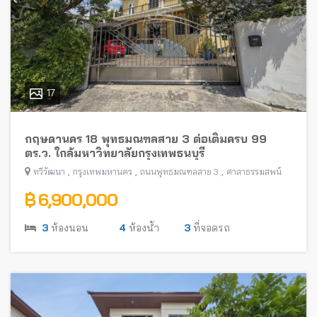
17
กฤษดานคร 18 พุทธมณฑลสาย 3 ต่อเติมครบ 99
ตร.ว. ใกล้มหาวิทยาลัยกรุงเทพธนบุรี
,
,
,
ทวีวัฒนา
กรุงเทพมหานคร
ถนนพุทธมณฑลสาย 3
ศาลาธรรมสพน์
฿ 6,900,000
3
ห้องนอน
4
ห้องน้ำ
3
ที่จอดรถ