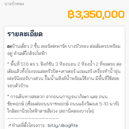
บางบัวทอง
฿ 3,350,000
รายละเอียด
🏡บ้านเดี่ยว 2 ชั้น เพอร์เฟคพาร์ค บางบัวทอง ต่อเติมครบพร้อม
อยู่ ทำเลดีใกล้รถไฟฟ้า
* พื้นที่ 51.6 ตร.ว. ฟังก์ชัน 3 ห้องนอน 2 ห้องน้ำ 2 ที่จอดรถ ต่อ
เติมแล้วทั้งโรงรถและครัวปิด+เคาเตอร์ แถมแอร์ เครื่องทำน้ำอุ่น
เฟอร์นิเจอร์บางส่วน ปั๊มน้ำแท้งค์น้ำพร้อมใช้งาน มีพื้นที่ใช้สอย
รอบตัวบ้าน
* การเดินทางสะดวก จากถนนกาญจนาภิเษก และ ถนน
ชัยพฤกษ์ (เชื่อมต่อถนนราชพฤกษ์ ถนนแจ้งวัฒนะ 5-10 นาที)
ใกล้สถานีรถไฟฟ้าสายสีม่วง (สถานีคลองบางไผ่)
———————————————
📌ทำเลที่ตั้งโครงการ :
bit.ly/4kogRte