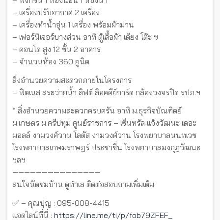
– ฟังก์ชัน 1 ห้องนอน 1 ห้องน้ำ
– เครื่องปรับอากาศ 2 เครื่อง
– เครื่องทำน้ำอุ่น 1 เครื่อง พร้อมผ้าม่าน
– เฟอร์นิเจอร์บางส่วน อาทิ ตู้เสื้อผ้า เตียง โต๊ะ ฯ
– คอนโด สูง 12 ชั้น 2 อาคาร
– จำนวนห้อง 360 ยูนิต
สิ่งอำนวยความสะดวกภายในโครงการ
– ฟิตเนส สระว่ายน้ำ ลิฟต์ ล๊อคคีย์การ์ด กล้องวงจรปิด รปภ.ฯ
* สิ่งอำนวยความสะดวกครบครัน อาทิ ม.ธุรกิจบัณฑิตย์
ม.เกษตร ม.ศรีปทุม ศูนย์ราชการ – เซ็นทรัล แจ้งวัฒนะ เดอะ
มอลล์ งามวงศ์วาน โลตัส งามวงศ์วาน โรงพยาบาลนนทเวช
โรงพยาบาลเกษมราษฎร์ ประชาชื่น โรงพยาบาลมงกุฎวัฒนะ
ฯลฯ
———————————————
สนใจนัดชมบ้าน ดูทำเล ติดต่อสอบถามเพิ่มเติม
✅ – คุณปุญ : 095-008-4415
แอดไลน์ที่นี่ :
https://line.me/ti/p/fob79ZFEF_