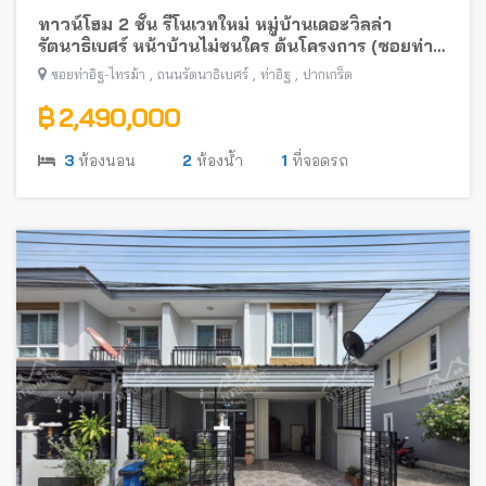
ทาวน์โฮม 2 ชั้น รีโนเวทใหม่ หมู่บ้านเดอะวิลล่า
รัตนาธิเบศร์ หน้าบ้านไม่ชนใคร ต้นโครงการ (ซอยท่า
อิฐ-ไทรม้า) พร้อมอยู่ ใกล้รถไฟฟ้าสายสีม่วง
,
,
,
ซอยท่าอิฐ-ไทรม้า
ถนนรัตนาธิเบศร์
ท่าอิฐ
ปากเกร็ด
฿ 2,490,000
3
ห้องนอน
2
ห้องน้ำ
1
ที่จอดรถ