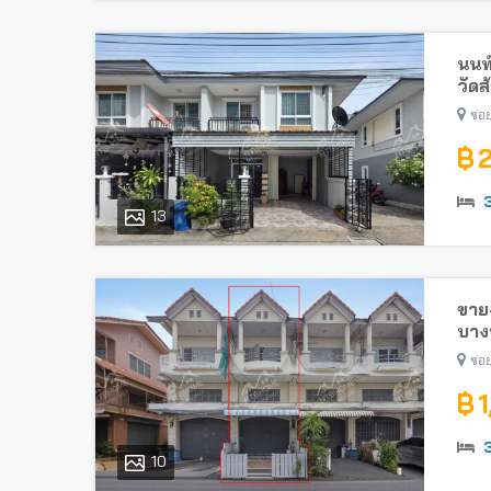
นนท
วัดส
ซอย
฿ 
13
ขาย-
บางบ
ซอย
฿ 
10