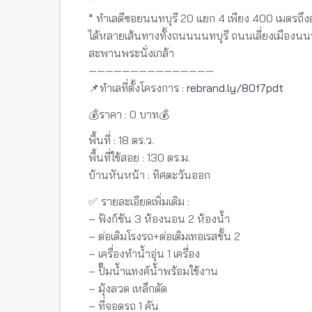
* ทำเลดีซอยนนทบุรี 20 แยก 4 เพียง 400 เมตรถึง
ได้หลายเส้นทางทั้งถนนนนทบุรี ถนนเลี่ยงเมืองนนท
สะพานพระนั่งเกล้า
———————————————
📌ทำเลที่ตั้งโครงการ :
rebrand.ly/80f7pdt
💰ราคา : 0 บาท💰
พื้นที่ : 18 ตร.ว.
พื้นที่ใช้สอย : 130 ตร.ม.
บ้านหันหน้า : ทิศตะวันออก
✅ รายละเอียดเพิ่มเติม :
– ฟังก์ชัน 3 ห้องนอน 2 ห้องน้ำ
– ต่อเติมโรงรถ+ต่อเติมเทอเรสชั้น 2
– เครื่องทำน้ำอุ่น 1 เครื่อง
– ปั๊มน้ำแทงค์น้ำพร้อมใช้งาน
– มุ้งลวด เหล็กดัด
– ที่จอดรถ 1 คัน