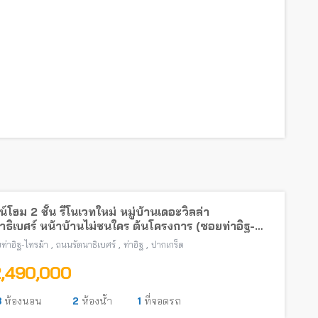
์โฮม 2 ชั้น รีโนเวทใหม่ หมู่บ้านเดอะวิลล่า
าธิเบศร์ หน้าบ้านไม่ชนใคร ต้นโครงการ (ซอยท่าอิฐ-
้า) พร้อมอยู่ใกล้รถไฟฟ้าสายสีม่วง
,
,
,
ท่าอิฐ-ไทรม้า
ถนนรัตนาธิเบศร์
ท่าอิฐ
ปากเกร็ด
2,490,000
3
ห้องนอน
2
ห้องน้ำ
1
ที่จอดรถ