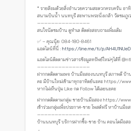
* รายล้อมด้วยสิ่งอำนวยความสะดวกครบครัน อาทิ ต
สนามบินน้ำ นนทบุรี สะพานพระนั่งเกล้า วัดชมภูเ
———————————————
สนใจนัดชมบ้าน ดูทำเล ติดต่อสอบถามเพิ่มเติม
✅ – คุณนุ้ย: 084-180-8461
แอดไลน์ที่นี่ :
https://line.me/ti/p/AH4U1NUe
แอดไลน์ติดตามข่าวสารข้อมูลทรัพย์ใหม่ๆได้ที่ @n
———————————————
ฝากกดติดตามเพจ บ้านมือสองนนทบุรี สภาพดี บ้าน
คะ มีบ้านใหม่เข้ามาทุกอาทิตย์นะคะ https://
หากไม่เห็นปุ่ม Like กด Follow ได้เลยนะคะ
ฝากกดติดตามกลุ่ม ขายบ้านมือสอง https://w
เข้าร่วมกลุ่มเพื่อประกาศ-ขาย โพสต์ฟรี หาบ้านมือส
———————————————
บ้านนนทบุรี บริการฝากซื้อ-ขาย บ้าน คอนโดมือสอ