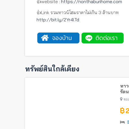
👍website :
https://nonthaburihome.com
👍Link รวมทาวน์โฮมราคาไม่เกิน 3 ล้านบาท
http://bit.ly/2Yr4lTd
ทรัพย์สินใกล้เคียง
ทาวน
รัตน
ไทรม
ซอย
฿ 