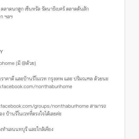
ลาดนกฮูก เซ็นทรัล รัตนาธิเบศร์ ตลาดต้นสัก
วก ฯลฯ
DY
tbhome (มี @ด้วย)
ราคาดี และบ้านรีโนเวท กรุงเทพ และ ปริมณฑล ด้วยนะ
www.facebook.com/nonthaburihome
ww.facebook.com/groups/nonthaburihome สามารถ
อง บ้านรีโนเวทที่ตรงใจได้เลยค่ะ
งทำเลนนทบุรี และใกล้เคียง