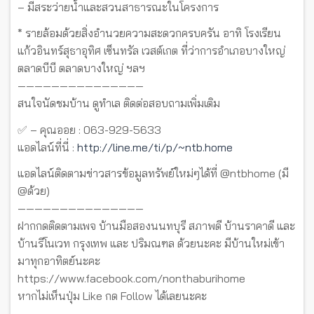
– มีสระว่ายน้ำและสวนสาธารณะในโครงการ
* รายล้อมด้วยสิ่งอำนวยความสะดวกครบครัน อาทิ โรงเรียน
แก้วอินทร์สุธาอุทิศ เซ็นทรัล เวสต์เกต ที่ว่าการอำเภอบางใหญ่
ตลาดบีบี ตลาดบางใหญ่ ฯลฯ
———————————————
สนใจนัดชมบ้าน ดูทำเล ติดต่อสอบถามเพิ่มเติม
✅ – คุณออย : 063-929-5633
แอดไลน์ที่นี่ :
http://line.me/ti/p/~ntb.home
แอดไลน์ติดตามข่าวสารข้อมูลทรัพย์ใหม่ๆได้ที่ @ntbhome (มี
@ด้วย)
———————————————
ฝากกดติดตามเพจ บ้านมือสองนนทบุรี สภาพดี บ้านราคาดี และ
บ้านรีโนเวท กรุงเทพ และ ปริมณฑล ด้วยนะคะ มีบ้านใหม่เข้า
มาทุกอาทิตย์นะคะ
https://www.facebook.com/nonthaburihome
หากไม่เห็นปุ่ม Like กด Follow ได้เลยนะคะ