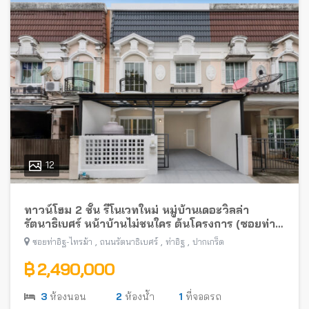
12
ทาวน์โฮม 2 ชั้น รีโนเวทใหม่ หมู่บ้านเดอะวิลล่า
รัตนาธิเบศร์ หน้าบ้านไม่ชนใคร ต้นโครงการ (ซอยท่า
อิฐ-ไทรม้า) พร้อมอยู่ ใกล้รถไฟฟ้าสายสีม่วง
,
,
,
ซอยท่าอิฐ-ไทรม้า
ถนนรัตนาธิเบศร์
ท่าอิฐ
ปากเกร็ด
฿ 2,490,000
3
ห้องนอน
2
ห้องน้ำ
1
ที่จอดรถ