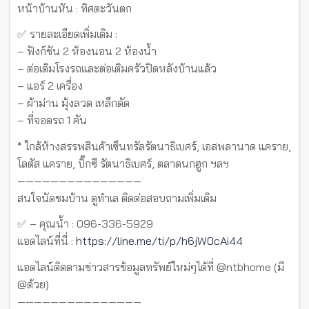
หน้าบ้านหัน : ทิศตะวันตก
✅ รายละเอียดเพิ่มเติม :
– ฟังก์ชัน 2 ห้องนอน 2 ห้องน้ำ
– ต่อเติมโรงรถและต่อเติมครัวปิดหลังบ้านแล้ว
– แอร์ 2 เครื่อง
– ผ้าม่าน มุ้งลวด เหล็กดัด
– ที่จอดรถ 1 คัน
* ใกล้ห้างสรรพสินค้าเซ็นทรัลรัตนาธิเบศร์, เอสพลานาด แคราย,
โลตัส แคราย, บิ๊กซี รัตนาธิเบศร์, ตลาดนกฮูก ฯลฯ
———————————————
สนใจนัดชมบ้าน ดูทำเล ติดต่อสอบถามเพิ่มเติม
✅ – คุณน้ำ : 096-336-5929
แอดไลน์ที่นี่ :
https://line.me/ti/p/h6jW0cAi44
แอดไลน์ติดตามข่าวสารข้อมูลทรัพย์ใหม่ๆได้ที่ @ntbhome (มี
@ด้วย)
———————————————