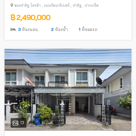
อิฐ-ไทรม้า) พร้อมอยู่ ใกล้รถไฟฟ้าสายสีม่วง
,
,
,
ซอยท่าอิฐ-ไทรม้า
ถนนรัตนาธิเบศร์
ท่าอิฐ
ปากเกร็ด
฿ 2,490,000
3
ห้องนอน
2
ห้องน้ำ
1
ที่จอดรถ
13