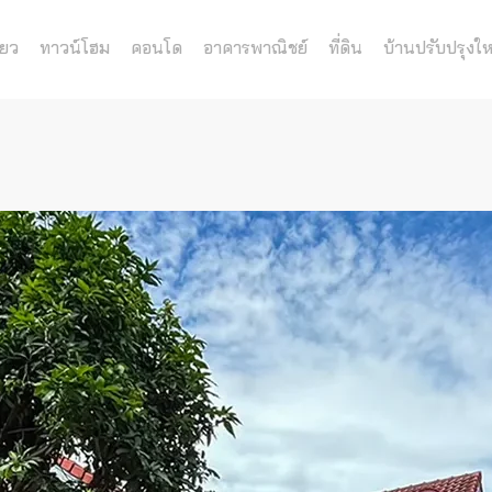
่ยว
ทาวน์โฮม
คอนโด
อาคารพาณิชย์
ที่ดิน
บ้านปรับปรุงให