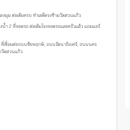
 แปลงมุม ต่อเติมครบ ทำเลดีตรงข้ามวัดสวนแก้ว
้องน้ำ 2 ที่จอดรถ ต่อเติมโรงจอดรถและครัวแล้ว แถมแอร์
่เชื่อมต่อถนนชัยพฤกษ์, ถนนรัตนาธิเบศร์, ถนนนคร
ะวัดสวนแก้ว