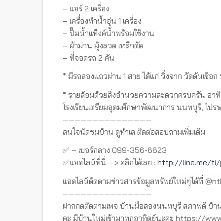
– แอร์ 2 เครื่อง
– เครื่องทำน้ำอุ่น 1 เครื่อง
– ปั๊มน้ำแท็งค์น้ำพร้อมใช้งาน
– ผ้าม่าน มุ้งลวด เหล็กดัด
– ที่จอดรถ 2 คัน
* มีรถสองแถวผ่าน 1 สาย ได้แก่ วิ่งจาก วัดต้นเชือก
* รายล้อมด้วยสิ่งอำนวยความสะดวกครบครัน อาทิ 
โรงเรียนเตรียมอุดมศึกษาพัฒนาการ นนทบุรี, ไป
———————————————
สนใจนัดชมบ้าน ดูทำเล ติดต่อสอบถามเพิ่มเติม
✅ – เบอร์กลาง 099-356-6623
✅แอดไลน์ที่นี่ —> คลิกได้เลย :
http://line.me/t
แอดไลน์ติดตามข่าวสารข้อมูลทรัพย์ใหม่ๆได้ที่ @n
———————————————
ฝากกดติดตามเพจ บ้านมือสองนนทบุรี สภาพดี บ้าน
คะ มีบ้านใหม่เข้ามาทุกอาทิตย์นะคะ https://