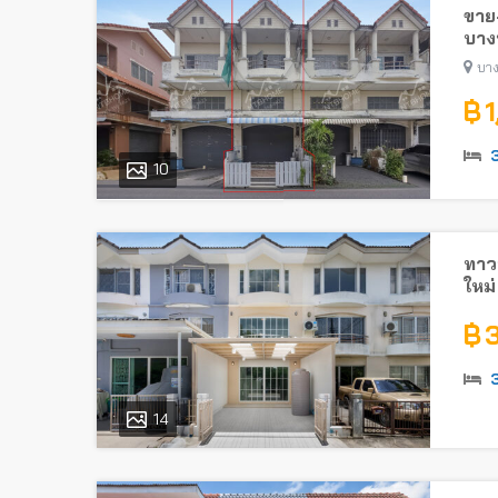
ขาย-
บางบ
บาง
฿ 
10
ทาวน
ใหม่
ใกล้
฿ 
14