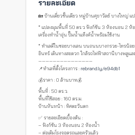
รายละเอียด
🏡 บ้านเดี่ยวชั้นเดียว หมู่บ้านศุธาวัลย์ บางใหญ่
* แปลงมุมพื้นที่ 50 ตร.ว ฟังก์ชัน 3 ห้องนอน 2 ห
เครื่องทำน้ำอุ่น ปั๊มน้ำแท็งค์น้ำพร้อมใช้งาน
* ทำเลดีในซอยบางเลน บนถนนบางกรวย-ไทรน้อย ที
อินทร์ เดินทางสะดวก ใกล้รถไฟฟ้าสถานีบางพลูแล
———————————————
📌ทำเลที่ตั้งโครงการ :
rebrand.ly/e94db1
💰ราคา : 0 ล้านบาท💰
พื้นที่ : 50 ตร.ว.
พื้นที่ใช้สอย : 160 ตร.ม.
บ้านหันหน้า : ทิศตะวันตก
✅ รายละเอียดเบื้องต้น :
– ฟังก์ชัน 3 ห้องนอน 2 ห้องน้ำ
– ต่อเติมโรงจอดรถและครัวแล้ว