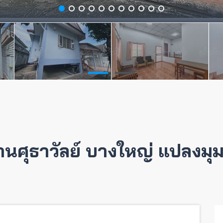
ู่บ้านศุธาวัลย์ บางใหญ่ แปลงม