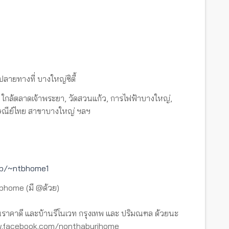
 ปลายทางที่ บางใหญ่ซิตี้
ใกล้ตลาดเจ้าพระยา, วัดสวนแก้ว, การไฟฟ้าบางใหญ่,
รษณีย์ไทย สาขาบางใหญ่ ฯลฯ
i/p/~ntbhome1
tbhome (มี @ด้วย)
ราคาดี และบ้านรีโนเวท กรุงเทพ และ ปริมณฑล ด้วยนะ
www.facebook.com/nonthaburihome