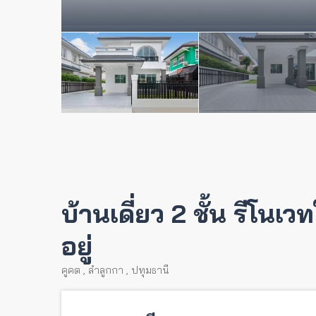
บ้านเดี่ยว 2 ชั้น รีโนเ
อยู่
คูคต
,
ลำลูกกา
,
ปทุมธานี