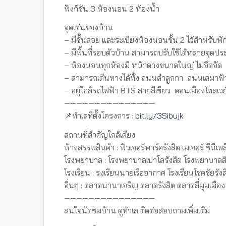
ฟังก์ชัน 3 ห้องนอน 2 ห้องน้ำ
จุดเด่นของบ้าน
– มีชั้นลอย และระเบียงห้องนอนชั้น 2 ไว้สำหรับพั
– มีพื้นที่รอบตัวบ้าน สามารถปรับใช้ได้หลายจุดปร
– ห้องนอนทุกห้องมี หน้าต่างขนาดใหญ่ ไม่อึดอัด
– สามารถเดินทางได้ทั้ง ถนนลำลูกกา ถนนเสมาฟ
– อยู่ใกล้รถไฟฟ้า BTS สายสีเขียว ดอนเมืองโทลเ
———————————————
📌ทำเลที่ตั้งโครงการ :
bit.ly/3Sibujk
สถานที่สำคัญใกล้เคียง
ห้างสรรพสินค้า : ฟิวเจอร์พาร์ครังสิต เมเจอร์ ซีนีเพ
โรงพยาบาล : โรงพยาบาลเปาโลรังสิต โรงพยาบาลสิ
โรงเรียน : รงเรียนนายเรืออากาศ โรงเรียนโชคชัยรังส
อื่นๆ : ตลาดนานาเจริญ ตลาดรังสิต ตลาดสี่มุมเมือง
———————————————
สนใจนัดชมบ้าน ดูทำเล ติดต่อสอบถามเพิ่มเติม