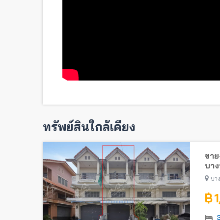
ทรัพย์สินใกล้เคียง
ขาย-
บางบ
บาง
฿ 