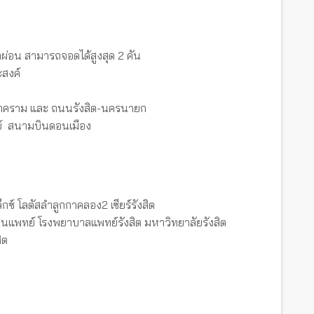
กผ่อน สามารถจอดได้สูงสุด 2 คัน
ะสงค์
้าคราม และ ถนนรังสิต-นครนายก
วย์ สนามบินดอนเมือง
ล็กซ์ โลตัสลำลูกกาคลอง2 เซียร์รังสิต
นแพทย์ โรงพยาบาลแพทย์รังสิต มหาวิทยาลัยรังสิต
ิต