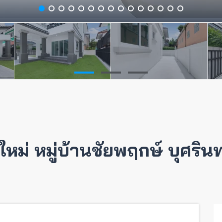
วทใหม่ หมู่บ้านชัยพฤกษ์ บุศริ