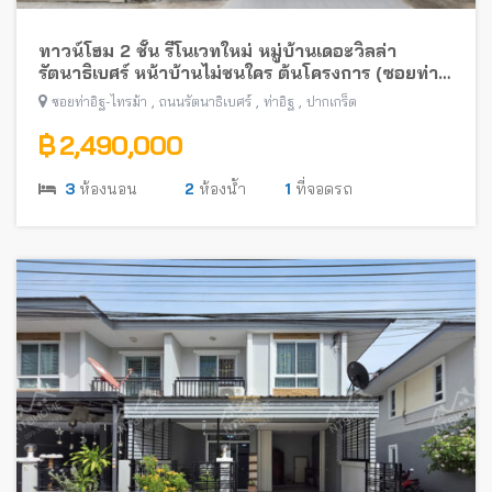
ทาวน์โฮม 2 ชั้น รีโนเวทใหม่ หมู่บ้านเดอะวิลล่า
รัตนาธิเบศร์ หน้าบ้านไม่ชนใคร ต้นโครงการ (ซอยท่า
อิฐ-ไทรม้า) พร้อมอยู่ ใกล้รถไฟฟ้าสายสีม่วง
,
,
,
ซอยท่าอิฐ-ไทรม้า
ถนนรัตนาธิเบศร์
ท่าอิฐ
ปากเกร็ด
฿ 2,490,000
3
ห้องนอน
2
ห้องน้ำ
1
ที่จอดรถ