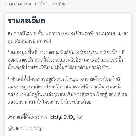
ถนนบางกรวย ไทรน้อย
,
ไทรน้อย
รายละเอียด
🏡 ทาวน์โฮม 2 ชั้น พฤกษา 38/3 (ชัยพฤกษ์-วงแหวนฯ) แปลง
มุม ต่อเติมครบ สภาพดี
* แปลงมุมพื้นที่ 24.4 ตร.ว. ฟังก์ชัน 3 ห้องนอน 2 ห้องน้ำ 1 ที่
จอดรถ ต่อเติมครบทั้งโรงรถและครัวปิด+เคาเตอร์ แถมแอร์ ปั๊ม
น้ำแท้งค์น้ำพร้อมใช้งาน มีพื้นที่ใช้สอยด้านข้างตัวบ้าน
* ทำเลที่ตั้งโครงการอยู่ติดถนนใหญ่บางกรวย-ไทรน้อย ใกล้
ถนนกาญจนาภิเษกฝั่งตะวันตกและรถไฟฟ้าสายสีม่วงสถานี
คลองบางไผ่ อยู่ในแหล่งชุมชน เดินทางสะดวก มีรถตู้ รถเมล์ รถ
สองแถว ผ่านหน้าโครงการ ใกล้ รพ.ไทรน้อย
———————————————
📌ทำเลที่ตั้งโครงการ :
bit.ly/3vi0yKw
💰ราคา : 0 บาท💰