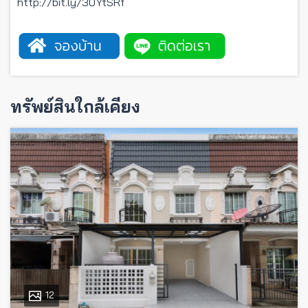
http://bit.ly/30YtSRf
ทรัพย์สินใกล้เคียง
12