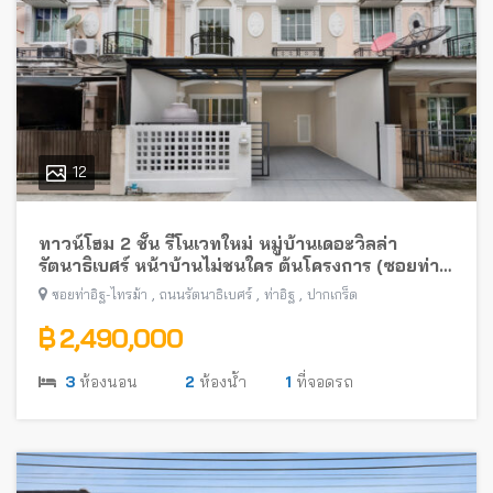
12
ทาวน์โฮม 2 ชั้น รีโนเวทใหม่ หมู่บ้านเดอะวิลล่า
รัตนาธิเบศร์ หน้าบ้านไม่ชนใคร ต้นโครงการ (ซอยท่า
อิฐ-ไทรม้า) พร้อมอยู่ ใกล้รถไฟฟ้าสายสีม่วง
,
,
,
ซอยท่าอิฐ-ไทรม้า
ถนนรัตนาธิเบศร์
ท่าอิฐ
ปากเกร็ด
฿ 2,490,000
3
ห้องนอน
2
ห้องน้ำ
1
ที่จอดรถ