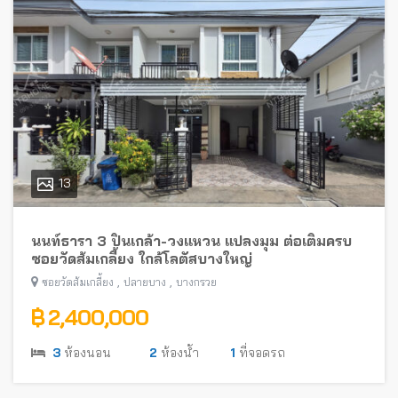
13
นนท์ธารา 3 ปิ่นเกล้า-วงแหวน แปลงมุม ต่อเติมครบ
ซอยวัดส้มเกลี้ยง ใกล้โลตัสบางใหญ่
,
,
ซอยวัดส้มเกลี้ยง
ปลายบาง
บางกรวย
฿ 2,400,000
3
ห้องนอน
2
ห้องน้ำ
1
ที่จอดรถ