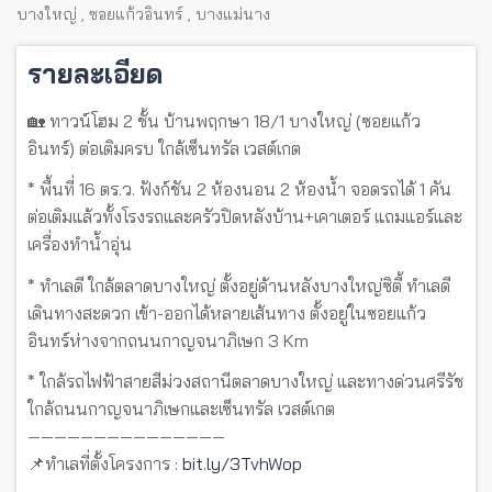
บางใหญ่
,
ซอยแก้วอินทร์
,
บางแม่นาง
รายละเอียด
🏡 ทาวน์โฮม 2 ชั้น บ้านพฤกษา 18/1 บางใหญ่ (ซอยแก้ว
อินทร์) ต่อเติมครบ ใกล้เซ็นทรัล เวสต์เกต
* พื้นที่ 16 ตร.ว. ฟังก์ชัน 2 ห้องนอน 2 ห้องน้ำ จอดรถได้ 1 คัน
ต่อเติมแล้วทั้งโรงรถและครัวปิดหลังบ้าน+เคาเตอร์ แถมแอร์และ
เครื่องทำน้ำอุ่น
* ทำเลดี ใกล้ตลาดบางใหญ่ ตั้งอยู่ด้านหลังบางใหญ่ซิตี้ ทำเลดี
เดินทางสะดวก เข้า-ออกได้หลายเส้นทาง ตั้งอยู่ในซอยแก้ว
อินทร์ห่างจากถนนกาญจนาภิเษก 3 Km
* ใกล้รถไฟฟ้าสายสีม่วงสถานีตลาดบางใหญ่ และทางด่วนศรีรัช
ใกล้ถนนกาญจนาภิเษกและเซ็นทรัล เวสต์เกต
———————————————
📌ทำเลที่ตั้งโครงการ :
bit.ly/3TvhWop