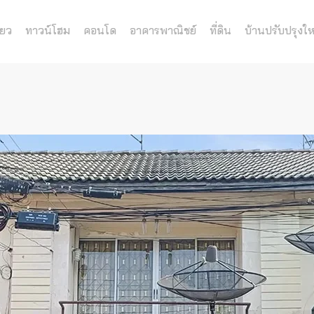
่ยว
ทาวน์โฮม
คอนโด
อาคารพาณิชย์
ที่ดิน
บ้านปรับปรุงให