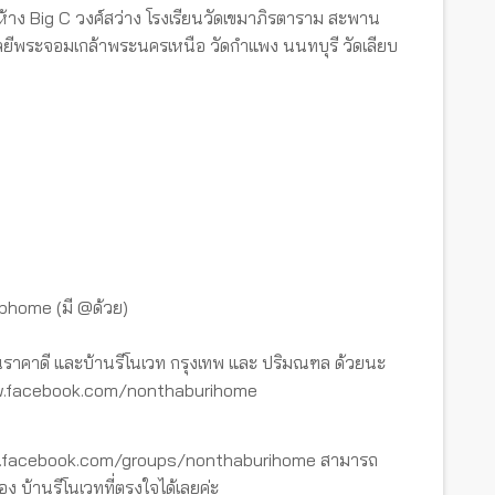
้าง Big C วงศ์สว่าง โรงเรียนวัดเขมาภิรตาราม สะพาน
พระจอมเกล้าพระนครเหนือ วัดกําแพง นนทบุรี วัดเลียบ
tbhome (มี @ด้วย)
ราคาดี และบ้านรีโนเวท กรุงเทพ และ ปริมณฑล ด้วยนะ
www.facebook.com/nonthaburihome
ww.facebook.com/groups/nonthaburihome สามารถ
อง บ้านรีโนเวทที่ตรงใจได้เลยค่ะ