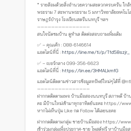
* รายล้อมด้วยสิ่งอำนวยความสะดวกครบครัน ใกล้ห
พระราม 7 สะพานพระราม 5 มหาวิทยาลัยเทคโนโลยี
ราษฎร์บำรุง โรงเรียนสตรีนนทบุรี ฯลฯ
———————————————
สนใจนัดชมบ้าน ดูทำเล ติดต่อสอบถามเพิ่มเติม
✅ – คุณเค้ก : 088-6146614
แอดไลน์ที่นี่ :
https://line.me/ti/p/Tfd58szjr_
✅ – เบอร์กลาง 099-356-6623
แอดไลน์ที่นี่ :
https://lin.ee/3HMALkmfG
แอดไลน์ติดตามข่าวสารข้อมูลทรัพย์ใหม่ๆได้ที่ @n
———————————————
ฝากกดติดตามเพจ บ้านมือสองนนทบุรี สภาพดี บ้าน
คะ มีบ้านใหม่เข้ามาทุกอาทิตย์นะคะ https://
หากไม่เห็นปุ่ม Like กด Follow ได้เลยนะคะ
ฝากกดติดตามกลุ่ม ขายบ้านมือสอง https://w
เข้าร่วมกลุ่มเพื่อประกาศ-ขาย โพสต์ฟรี หาบ้านมือส