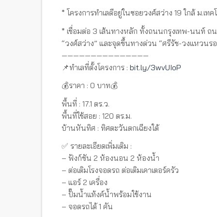
* โครงการทำเลดีอยู่ในซอยวงศ์สว่าง 19 ใกล้ ม.เ
* เชื่อมต่อ 3 เส้นทางหลัก ทั้งถนนกรุงเทพ-นนท์
“วงศ์สว่าง” และจุดขึ้นทางด่วน “ศรีรัช-วงแหวน
———————————————
📌ทำเลที่ตั้งโครงการ :
bit.ly/3wvUIoP
💰ราคา : 0 บาท💰
พื้นที่ : 17.1 ตร.ว.
พื้นที่ใช้สอย : 120 ตร.ม.
บ้านหันทิศ : ทิศตะวันตกเฉียงใต้
✅ รายละเอียดเพิ่มเติม :
– ฟังก์ชัน 2 ห้องนอน 2 ห้องน้ำ
– ต่อเติมโรงจอดรถ ต่อเติมเคาเตอร์ครัว
– แอร์ 2 เครื่อง
– ปั๊มน้ำแท้งค์น้ำพร้อมใช้งาน
– จอดรถได้ 1 คัน