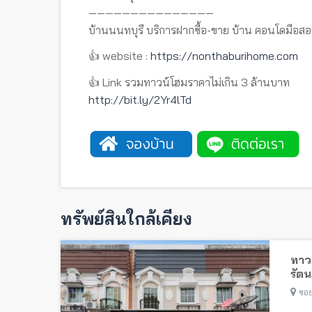
———————————————
บ้านนนทบุรี บริการฝากซื้อ-ขาย บ้าน คอนโดมือสอ
👍 website :
https://nonthaburihome.com
👍 Link รวมทาวน์โฮมราคาไม่เกิน 3 ล้านบาท
http://bit.ly/2Yr4lTd
ทรัพย์สินใกล้เคียง
ทาวน
รัตน
ไทรม
ซอย