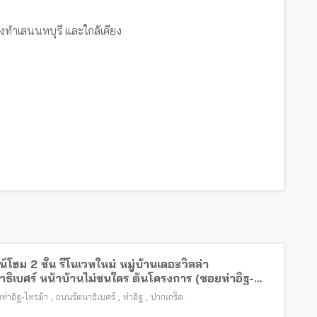
งทำเลนนทบุรี และใกล้เคียง
์โฮม 2 ชั้น รีโนเวทใหม่ หมู่บ้านเดอะวิลล่า
าธิเบศร์ หน้าบ้านไม่ชนใคร ต้นโครงการ (ซอยท่าอิฐ-
้า) พร้อมอยู่ ใกล้รถไฟฟ้าสายสีม่วง
,
,
,
ท่าอิฐ-ไทรม้า
ถนนรัตนาธิเบศร์
ท่าอิฐ
ปากเกร็ด