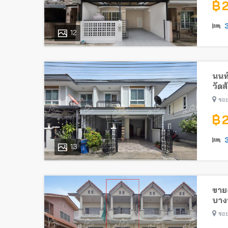
฿ 
12
นนท
วัดส
ซอย
฿ 
13
ขาย-
บางบ
ซอย