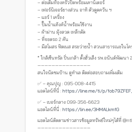
– ต่อเติมห้องครัวปิดพร้อมเคาน์เตอร์
– เฟอร์นิเจอร์ยางส่วน อาทิ ตัวดูดควัน ฯ
– แอร์ 1 เครื่อง
– ปั๊มน้ำแท้งค์น้ำพร้อมใช้งาน
– ผ้าม่าน มุ้งลวด เหล็กดัด
– ที่จอดรถ 2 คัน
– มีสโมสร ฟิตเนส สระว่ายน้ำ สวนสาธารณะในโค
* ใกล้เซ็นทรัล ปิ่นเกล้า ตั้งฮั่วเส็ง รพ.อนันต์พ
———————————————
สนใจนัดชมบ้าน ดูทำเล ติดต่อสอบถามเพิ่มเติม
✅ – คุณปุญ : 095-008-4415
แอดไลน์ที่นี่ :
https://line.me/ti/p/fob79ZFEF
✅ – เบอร์กลาง 099-356-6623
แอดไลน์ที่นี่ :
https://lin.ee/3HMALkmfG
แอดไลน์ติดตามข่าวสารข้อมูลทรัพย์ใหม่ๆได้ที่ @n
———————————————