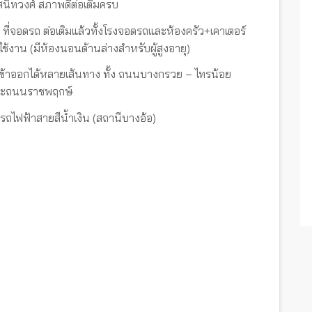
ญสนิทวงศ์ สภาพดีต่อเติมครบ
 2 ที่จอดรถ ต่อเติมแล้วทั้งโรงจอดรถและห้องครัว+เคาเตอร์
ใช้งาน (มีห้องนอนด้านล่างสำหรับผู้สูงอายุ)
 เข้าออกได้หลายเส้นทาง ทั้ง ถนนบางกรวย – ไทรน้อย
และถนนราชพฤกษ์
รถไฟฟ้าสายสีน้ำเงิน (สถานีบางอ้อ)