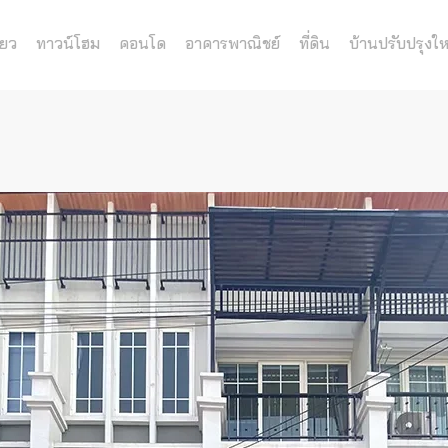
่ยว
ทาวน์โฮม
คอนโด
อาคารพาณิชย์
ที่ดิน
บ้านปรับปรุงให