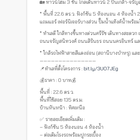
🏡 ทาวน์โฮม 3 ชั้น โกลเด้นทาวน์ 2 ปิ่นเกล้า-จรั
* พื้นที่ 22.6 ตร.ว. ฟังก์ชัน 5 ห้องนอน 4 ห้องน้ำ
แถมแอร์ เฟอร์นิเจอร์บางส่วน ปั๊มน้ำแท้งค์น้ำพร้อม
* ทำเลดี ใกล้ทางขึ้นทางด่วนศรีรัช เดินทางสะดวก
ถนนจรัญสนิทวงศ์ ถนนสิรินธร ถนนนครอินทร์ 
* ใกล้รถไฟฟ้าสายสีแดงอ่อน (สถานีบางบำหรุ) และ
———————————————
📌ทำเลที่ตั้งโครงการ :
bit.ly/3UO7JEg
💰ราคา : 0 บาท💰
พื้นที่ : 22.6 ตร.ว.
พื้นที่ใช้สอย 135 ตร.ม.
บ้านหันหน้า : ทิศเหนือ
✅ รายละเอียดเพิ่มเติม :
– ฟังก์ชัน 5 ห้องนอน 4 ห้องน้ำ
– ต่อเติมโรงรถพร้อมปูกระเบื้อง