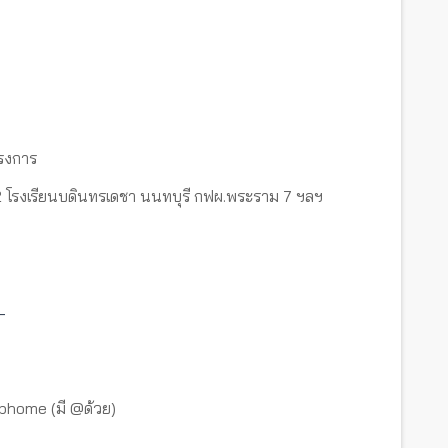
รงการ
ัฒนา 2 โรงเรียนบดินทรเดชา นนทบุรี กฟผ.พระราม 7 ฯลฯ
_
tbhome (มี @ด้วย)