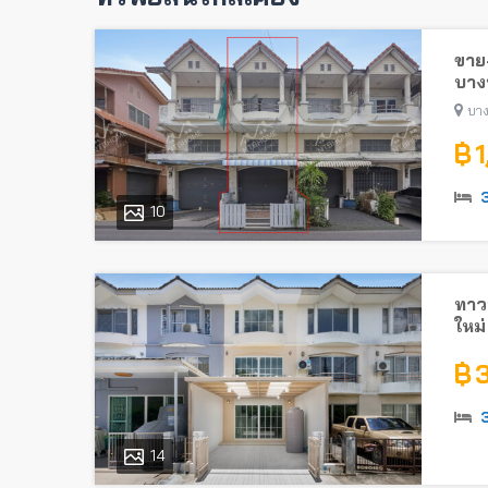
ขาย-
บางบ
บาง
฿ 
10
ทาวน
ใหม่
ใกล้
฿ 
14