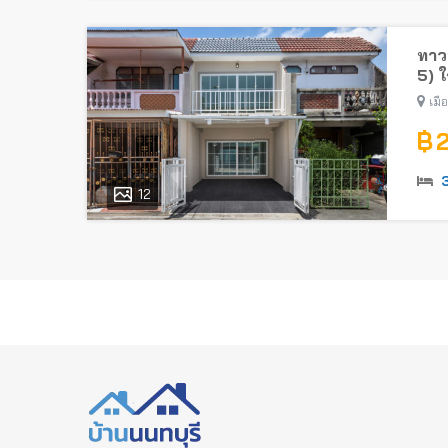
ทาวน
5) 
เมื
฿ 
12