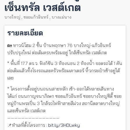
เซ็นทรัล เวสต์เกต
บางใหญ่
,
ซอยแก้วอินทร์
,
บางแม่นาง
รายละเอียด
🏡 ทาวน์โฮม 2 ชั้น บ้านพฤกษา 76 บางใหญ่-แก้วอินทร์
ปรับปรุงใหม่ ต่อเติมครบพร้อมอยู่ ใกล้เซ็นทรัล เวสต์เกต
* พื้นที่ 17.7 ตร.ว. ฟังก์ชัน 3 ห้องนอน 2 ห้องน้ำ จอดรถได้ 1 คัน
ต่อเติมแล้วทั้งโรงรถและครัวพร้อมเคาเตอร์ หิ้วกระเป๋าเข้าอยู่ได้
เลย
* โครงการตั้งอยู่บนถนนสายหลัก เข้า-ออกได้หลายเส้นทาง
ได้แก่ ถนนกาญจนาภิเษก ซอยแก้วอินทร์ ซอยบางใหญ่ซิตี้ ซอย
หมู่บ้านพระปิ่น 3 ใกล้รถไฟฟ้าสายสีม่วง สถานีตลาดบางใหญ่
และเซ็นทรัล เวสต์เกต
———————————————
📌ทำเลที่ตั้งโครงการ :
bit.ly/3HDLwky