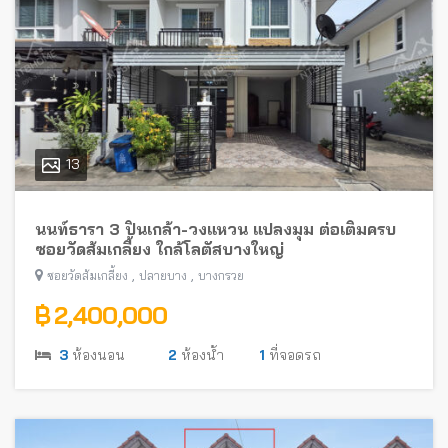
13
นนท์ธารา 3 ปิ่นเกล้า-วงแหวน แปลงมุม ต่อเติมครบ
ซอยวัดส้มเกลี้ยง ใกล้โลตัสบางใหญ่
,
,
ซอยวัดส้มเกลี้ยง
ปลายบาง
บางกรวย
฿ 2,400,000
3
ห้องนอน
2
ห้องน้ำ
1
ที่จอดรถ