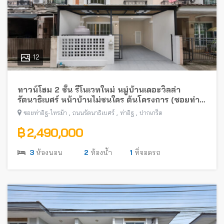
12
ทาวน์โฮม 2 ชั้น รีโนเวทใหม่ หมู่บ้านเดอะวิลล่า
รัตนาธิเบศร์ หน้าบ้านไม่ชนใคร ต้นโครงการ (ซอยท่า
อิฐ-ไทรม้า) พร้อมอยู่ ใกล้รถไฟฟ้าสายสีม่วง
,
,
,
ซอยท่าอิฐ-ไทรม้า
ถนนรัตนาธิเบศร์
ท่าอิฐ
ปากเกร็ด
฿ 2,490,000
3
ห้องนอน
2
ห้องน้ำ
1
ที่จอดรถ