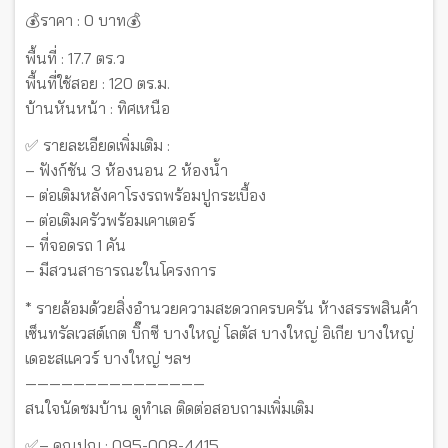
💰ราคา : 0 บาท💰
พื้นที่ : 17.7 ตร.ว
พื้นที่ใช้สอย : 120 ตร.ม.
บ้านหันหน้า : ทิศเหนือ
✅ รายละเอียดเพิ่มเติม :
– ฟังก์ชัน 3 ห้องนอน 2 ห้องน้ำ
– ต่อเติมหลังคาโรงรถพร้อมปูกระเบื้อง
– ต่อเติมครัวพร้อมเคาเตอร์
– ที่จอดรถ 1 คัน
– มีสวนสาธารณะในโครงการ
* รายล้อมด้วยสิ่งอำนวยความสะดวกครบครัน ห้างสรรพสินค้า
เซ็นทรัลเวสต์เกต บิ๊กซี บางใหญ่ โลตัส บางใหญ่ อิเกีย บางใหญ่
เดอะสแควร์ บางใหญ่ ฯลฯ
———————————————
สนใจนัดชมบ้าน ดูทำเล ติดต่อสอบถามเพิ่มเติม
✅– คุณปุญ : 095-008-4415